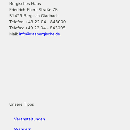
Bergisches Haus
Friedrich-Ebert-Straße 75
51429 Bergisch Gladbach
Telefon: +49 22 04 - 843000
Telefax: +49 22 04 - 843005
Mail:
info@dasbergische.de
f
I
Y
L
P
T
K
a
n
o
i
i
i
o
c
s
u
n
n
k
m
e
t
t
k
t
T
o
b
a
u
e
e
o
o
o
g
b
d
r
k
t
o
r
e
I
e
k
a
n
s
m
t
Unsere Tipps
Veranstaltungen
Wandern