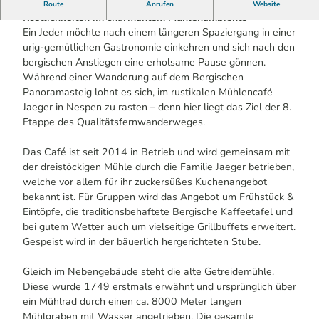
Gemütliche Atmosphäre bei frisch hausgemachten
Route
Anrufen
Website
Köstlichkeiten im charmantem Mühlenambiente
Ein Jeder möchte nach einem längeren Spaziergang in einer
urig-gemütlichen Gastronomie einkehren und sich nach den
bergischen Anstiegen eine erholsame Pause gönnen.
Während einer Wanderung auf dem Bergischen
Panoramasteig lohnt es sich, im rustikalen Mühlencafé
Jaeger in Nespen zu rasten – denn hier liegt das Ziel der 8.
Etappe des Qualitätsfernwanderweges.
Das Café ist seit 2014 in Betrieb und wird gemeinsam mit
der dreistöckigen Mühle durch die Familie Jaeger betrieben,
welche vor allem für ihr zuckersüßes Kuchenangebot
bekannt ist. Für Gruppen wird das Angebot um Frühstück &
Eintöpfe, die traditionsbehaftete Bergische Kaffeetafel und
bei gutem Wetter auch um vielseitige Grillbuffets erweitert.
Gespeist wird in der bäuerlich hergerichteten Stube.
Gleich im Nebengebäude steht die alte Getreidemühle.
Diese wurde 1749 erstmals erwähnt und ursprünglich über
ein Mühlrad durch einen ca. 8000 Meter langen
Mühlgraben mit Wasser angetrieben. Die gesamte