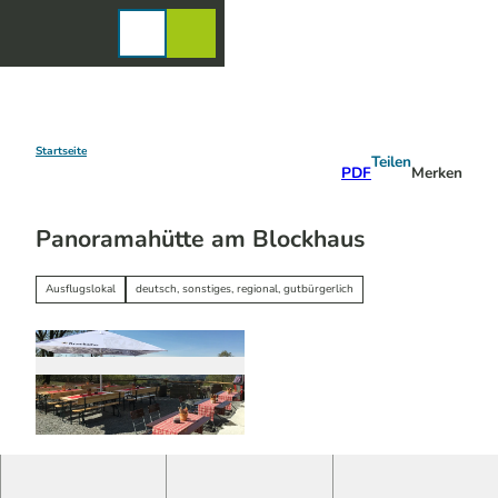
Z
u
Karte
Merkzettel
Suche
Menü
m
I
n
h
a
Startseite
Teilen
PDF
Merken
l
t
Panoramahütte am Blockhaus
Ausflugslokal
deutsch, sonstiges, regional, gutbürgerlich
© KI-optimiert