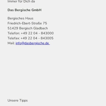
Immer für Dich da
Das Bergische GmbH
Bergisches Haus
Friedrich-Ebert-Straße 75
51429 Bergisch Gladbach
Telefon: +49 22 04 - 843000
Telefax: +49 22 04 - 843005
Mail:
info@dasbergische.de
f
I
Y
L
P
T
K
a
n
o
i
i
i
o
c
s
u
n
n
k
m
e
t
t
k
t
T
o
b
a
u
e
e
o
o
o
g
b
d
r
k
t
o
r
e
I
e
k
a
n
s
m
t
Unsere Tipps