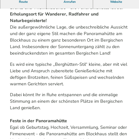
Leckeres Essen, unvergessliche Sonnenuntergänge oder
Route
Anrufen
Website
Events und Themenabende - die Panoramahütte ist der
Erholungsort für Wanderer, Radfahrer und
Naturbegeisterte!
Die außergewöhnliche Lage, die unbeschreibliche Aussicht
und der ganz eigene Stil machen die Panoramahütte am
Blockhaus zu einem ganz besonderen Ort im Bergischen
Land. Insbesondere der Sonnenuntergang zählt zu den
beeindruckendsten im gesamten Bergischen Land!
Es wird eine typische „Berghütten-Stil“ kleine, aber mit viel
Liebe und Anspruch zubereitete Genießerküche mit
deftigen Brotzeiten, feinen Süßspeisen und wechselnden
warmen Gerichten serviert.
Dabei könnt Ihr in Ruhe entspannen und die einmalige
Stimmung an einem der schönsten Plätze im Bergischen
Land genießen.
Feste in der Panoramahütte
Egal ob Geburtstag, Hochzeit, Versammlung, Seminar oder
Firmenevent - die Panoramahütte am Blockhaus stellt den