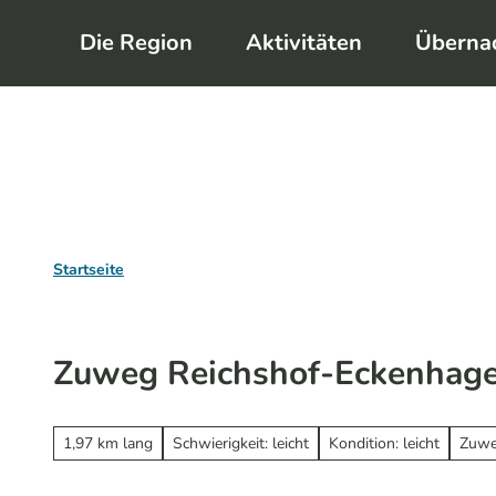
Z
Die Region
Aktivitäten
Überna
u
m
I
n
h
a
l
Startseite
t
Zuweg Reichshof-Eckenhagen
1,97 km lang
Schwierigkeit: leicht
Kondition: leicht
Zuwe