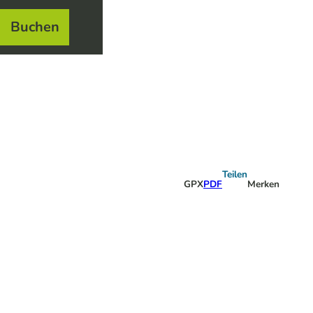
Buchen
el
e
Teilen
GPX
PDF
Merken