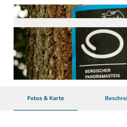
© Maren Pussak / Das Bergische | KI-optimiert |
CC-BY-SA
Fotos & Karte
Beschre