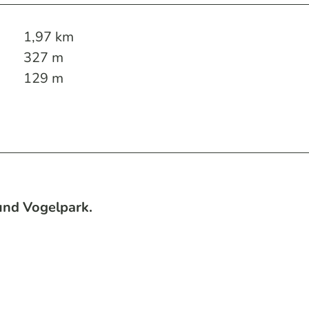
1,97 km
327 m
129 m
und Vogelpark.