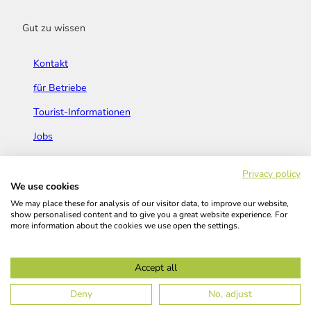
Gut zu wissen
Kontakt
für Betriebe
Tourist-Informationen
Jobs
Broschüren & Flyer
Privacy policy
We use cookies
We may place these for analysis of our visitor data, to improve our website,
show personalised content and to give you a great website experience. For
more information about the cookies we use open the settings.
Widerrufsbelehrung
AGB
Barrierefreiheitserklärung
Accept all
Kontakt
Impressum
Datenschutz
Deny
No, adjust
© Das Bergische GmbH