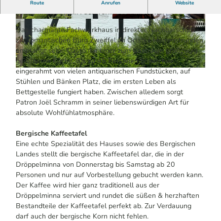
Das Restaurant Dröppelminna bietet feine französische
Route
Anrufen
Website
Küche in stilvollem Fachwerkhaus-Ambiente.
© Melissa Schülting / Das Bergische | KI-optim
© Dröppelminna Joel Schramm | KI-optimiert
iert |
CC-BY-SA
Das charmante Fachwerkhaus in direkter Nachbarschaft
zur romantischen Burg Zweiffel im Ortsteil Herrenstrunden
empfängt seine Gäste mit einer zum Gastraum großzügig
geöffneten Küche. Bis zu 45 Personen finden hier,
eingerahmt von vielen antiquarischen Fundstücken, auf
© Melissa Schülting / Das Bergische | KI-optimiert |
CC-BY-SA
Stühlen und Bänken Platz, die im ersten Leben als
Bettgestelle fungiert haben. Zwischen alledem sorgt
Patron Joël Schramm in seiner liebenswürdigen Art für
absolute Wohlfühlatmosphäre.
Bergische Kaffeetafel
Eine echte Spezialität des Hauses sowie des Bergischen
Landes stellt die bergische Kaffeetafel dar, die in der
Dröppelminna von Donnerstag bis Samstag ab 20
Personen und nur auf Vorbestellung gebucht werden kann.
Der Kaffee wird hier ganz traditionell aus der
Dröppelminna serviert und rundet die süßen & herzhaften
Bestandteile der Kaffeetafel perfekt ab. Zur Verdauung
darf auch der bergische Korn nicht fehlen.