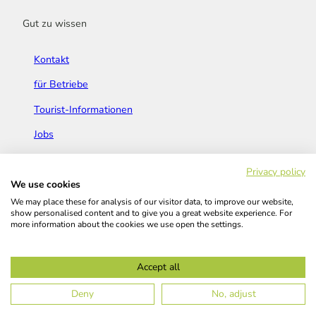
Gut zu wissen
Kontakt
für Betriebe
Tourist-Informationen
Jobs
Broschüren & Flyer
Privacy policy
We use cookies
We may place these for analysis of our visitor data, to improve our website,
show personalised content and to give you a great website experience. For
more information about the cookies we use open the settings.
Widerrufsbelehrung
AGB
Barrierefreiheitserklärung
Accept all
Kontakt
Impressum
Datenschutz
Deny
No, adjust
© Das Bergische GmbH