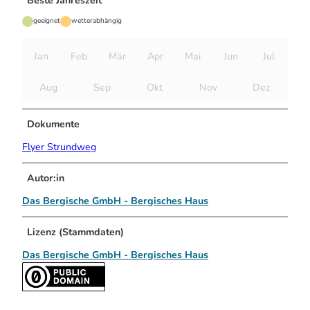
Beste Jahreszeit
geeignet
wetterabhängig
Jan
Feb
Mär
Apr
Mai
Jun
Jul
Aug
Sep
Okt
Nov
Dez
Dokumente
Flyer Strundweg
Autor:in
Das Bergische GmbH - Bergisches Haus
Lizenz (Stammdaten)
Das Bergische GmbH - Bergisches Haus