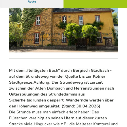
Route
2:31 h
9,79 km
57 m
150 m
66 m
162 m
96 m
Start: Parkplatz neben der Kirche von Bergisch Gladbach-
Herrenstrunden, Herrenstrunden 32
© Dominik Ketz | KI-optimiert |
CC-BY-SA
Ziel: Gierather Mühle, Gierather Mühlenweg
© Dominik Ketz | KI-optimiert |
CC-BY-SA
Mit dem „fleißigsten Bach“ durch Bergisch Gladbach -
auf dem Strundeweg von der Quelle bis zur Kölner
Stadtgrenze.
Achtung: Der Strundeweg ist zurzeit
zwischen der Alten Dombach und Herrenstrunden nach
Unterspülungen des Strundedamms aus
Sicherheitsgründen gesperrt. Wandernde werden über
den Höhenweg umgeleitet. (Stand: 30.04.2026)
Die Strunde muss man einfach erlebt haben! Das
Flüsschen vereinigt an seinen Ufern auf dieser kurzen
Strecke viele Hingucker wie z.B.: die Malteser Komturei und