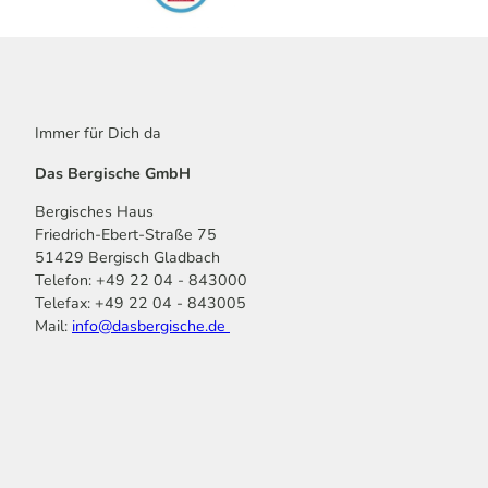
Immer für Dich da
Das Bergische GmbH
Bergisches Haus
Friedrich-Ebert-Straße 75
51429 Bergisch Gladbach
Telefon: +49 22 04 - 843000
Telefax: +49 22 04 - 843005
Mail:
info@dasbergische.de
f
I
Y
L
P
T
K
a
n
o
i
i
i
o
c
s
u
n
n
k
m
e
t
t
k
t
T
o
b
a
u
e
e
o
o