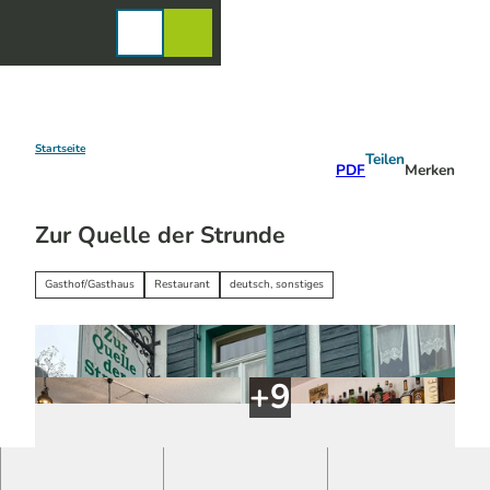
Z
u
Karte
Merkzettel
Suche
Menü
m
I
n
h
a
Startseite
Teilen
PDF
Merken
l
t
Zur Quelle der Strunde
Gasthof/Gasthaus
Restaurant
deutsch, sonstiges