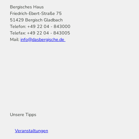
Bergisches Haus
Friedrich-Ebert-Straße 75
51429 Bergisch Gladbach
Telefon: +49 22 04 - 843000
Telefax: +49 22 04 - 843005
Mail:
info@dasbergische.de
f
I
Y
L
P
T
K
a
n
o
i
i
i
o
c
s
u
n
n
k
m
e
t
t
k
t
T
o
b
a
u
e
e
o
o
o
g
b
d
r
k
t
o
r
e
I
e
k
a
n
s
m
t
Unsere Tipps
Veranstaltungen