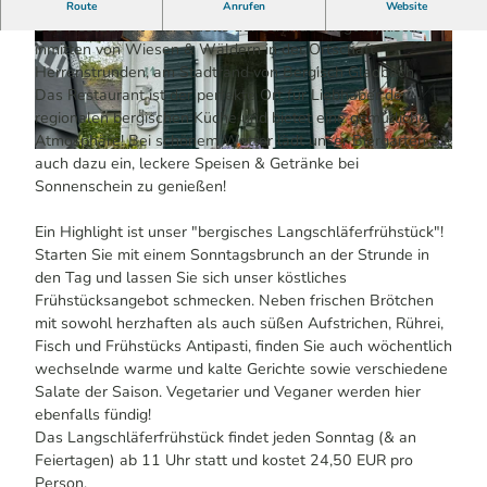
Der gastliche Treff im schönen Strundetal
Route
Anrufen
Website
Das Restaurant "Zur Quelle der Strunde" liegt idyllisch
inmitten von Wiesen & Wäldern in der Ortschaft
© Melissa Schülting / Das Bergische | KI-optim
© Melissa Schülting / Das Bergische | KI-optim
iert |
CC-BY-SA
iert |
CC-BY-SA
Herrenstrunden, am Stadtrand von Bergisch Gladbach.
Das Restaurant ist der perfekte Ort für Liebhaber der
regionalen bergischen Küche und bietet eine gemütliche
Atmosphäre! Bei schönem Wetter lädt unser Biergarten Sie
© Melissa Schülting / Das Bergische | KI-optimiert |
CC-BY-SA
auch dazu ein, leckere Speisen & Getränke bei
Sonnenschein zu genießen!
Ein Highlight ist unser
"bergisches Langschläferfrühstück"!
Starten Sie mit einem Sonntagsbrunch an der Strunde in
den Tag und lassen Sie sich unser köstliches
Frühstücksangebot schmecken. Neben frischen Brötchen
mit sowohl herzhaften als auch süßen Aufstrichen, Rührei,
Fisch und Frühstücks Antipasti, finden Sie auch wöchentlich
wechselnde warme und kalte Gerichte sowie verschiedene
Salate der Saison. Vegetarier und Veganer werden hier
ebenfalls fündig!
Das Langschläferfrühstück findet jeden Sonntag (& an
Feiertagen) ab 11 Uhr statt und kostet 24,50 EUR pro
Person.