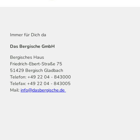
Immer für Dich da
Das Bergische GmbH
Bergisches Haus
Friedrich-Ebert-Straße 75
51429 Bergisch Gladbach
Telefon: +49 22 04 - 843000
Telefax: +49 22 04 - 843005
Mail:
info@dasbergische.de
f
I
Y
L
P
T
K
a
n
o
i
i
i
o
c
s
u
n
n
k
m
e
t
t
k
t
T
o
b
a
u
e
e
o
o
o
g
b
d
r
k
t