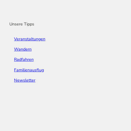
o
r
e
I
e
k
a
n
s
m
t
Unsere Tipps
Veranstaltungen
Wandern
Radfahren
Familienausflug
Newsletter