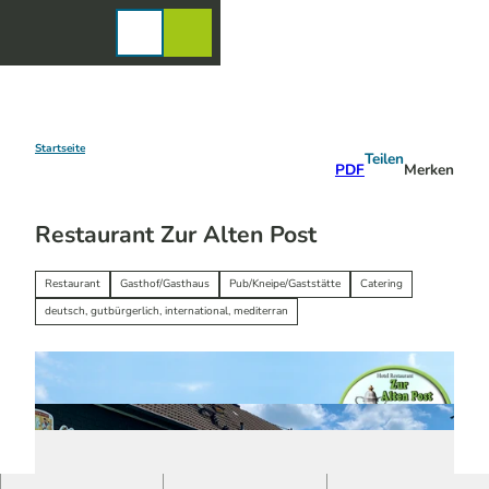
Z
u
Karte
Merkzettel
Suche
Menü
m
I
n
h
a
Startseite
Teilen
PDF
Merken
l
t
Restaurant Zur Alten Post
Restaurant
Gasthof/Gasthaus
Pub/Kneipe/Gaststätte
Catering
deutsch, gutbürgerlich, international, mediterran