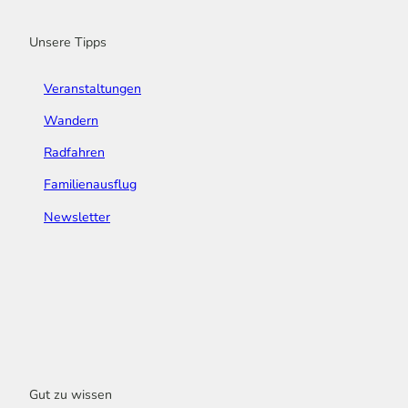
k
a
n
s
m
t
Unsere Tipps
Veranstaltungen
Wandern
Radfahren
Familienausflug
Newsletter
Gut zu wissen