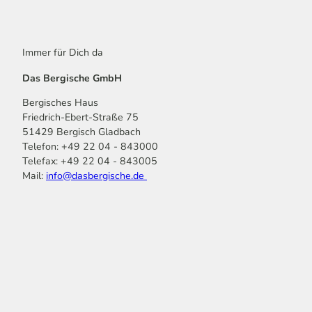
Immer für Dich da
Das Bergische GmbH
Bergisches Haus
Friedrich-Ebert-Straße 75
51429 Bergisch Gladbach
Telefon: +49 22 04 - 843000
Telefax: +49 22 04 - 843005
Mail:
info@dasbergische.de
f
I
Y
L
P
T
K
a
n
o
i
i
i
o
c
s
u
n
n
k
m
e
t
t
k
t
T
o
b
a
u
e
e
o
o
o
g
b
d
r
k
t
o
r
e
I
e