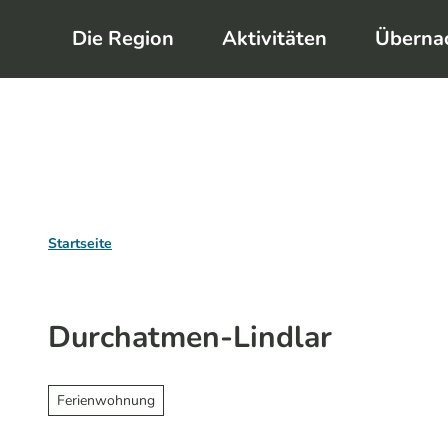
Z
Die Region
Aktivitäten
Überna
u
m
I
n
h
a
l
Startseite
t
Durchatmen-Lindlar
Ferienwohnung