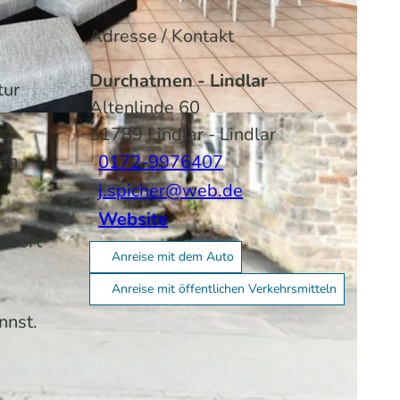
Adresse / Kontakt
Durchatmen - Lindlar
tur
Altenlinde 60
51789
Lindlar
- Lindlar
en –
0172-9976407
j.spicher@web.de
Website
sofort
Anreise mit dem Auto
Anreise mit öffentlichen Verkehrsmitteln
nnst.