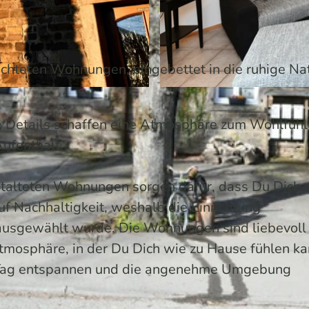
richteten Wohnungen, eingebettet in die ruhige Na
© Olaf-Wull Nickel |
CC-BY-SA
e Details schaffen eine Atmosphäre zum Wohlfühl
Aufenthalt.
estalteten Wohnungen sorgen dafür, dass Du Dich 
f Nachhaltigkeit, weshalb die Einrichtung
ausgewählt wurde. Die Wohnungen sind liebevoll
tmosphäre, in der Du Dich wie zu Hause fühlen ka
n Tag entspannen und die angenehme Umgebung