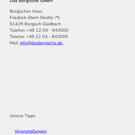
Das Bergische GmbH
Bergisches Haus
Friedrich-Ebert-Straße 75
51429 Bergisch Gladbach
Telefon: +49 22 04 - 843000
Telefax: +49 22 04 - 843005
Mail:
info@dasbergische.de
f
I
Y
L
P
T
K
a
n
o
i
i
i
o
c
s
u
n
n
k
m
e
t
t
k
t
T
o
b
a
u
e
e
o
o
o
g
b
d
r
k
t
o
r
e
I
e
k
a
n
s
m
t
Unsere Tipps
Veranstaltungen