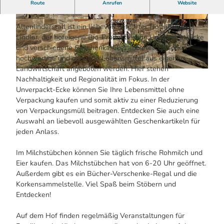
Route
Anrufen
Website
Nachhaltig. Regional. Natürlich.
© Janine Lattarulo / Das Bergische | KI-optimi
© Janine Lattarulo / Das Bergische | KI-optimi
Altenlinderstall ist ein liebevoll geführter Hofladen in
ert |
CC-BY-SA
ert |
CC-BY-SA
Lindlar, der hofeigene Bio-Produkte, eine Unverpackt-Ecke
und verschiedene Geschenkartikel anbietet. Es sollen
hochwertige und gesunde Lebensmittel aus eigener
Landwirtschaft angeboten werden. Hier stehen
© Janine Lattarulo / Das Bergische | KI-optimiert |
CC-BY-SA
Nachhaltigkeit und Regionalität im Fokus. In der
Unverpackt-Ecke können Sie Ihre Lebensmittel ohne
Verpackung kaufen und somit aktiv zu einer Reduzierung
von Verpackungsmüll beitragen. Entdecken Sie auch eine
Auswahl an liebevoll ausgewählten Geschenkartikeln für
jeden Anlass.
Im Milchstübchen können Sie täglich frische Rohmilch und
Eier kaufen. Das Milchstübchen hat von 6-20 Uhr geöffnet.
Außerdem gibt es ein Bücher-Verschenke-Regal und die
Korkensammelstelle. Viel Spaß beim Stöbern und
Entdecken!
Auf dem Hof finden regelmäßig Veranstaltungen für