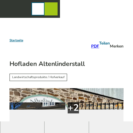
Z
u
Karte
Merkzettel
Suche
Menü
m
I
n
h
a
Startseite
Teilen
PDF
Merken
l
t
Hofladen Altenlinderstall
Landwirtschaftsprodukte / Hofverkauf