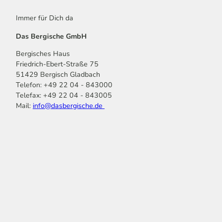
Immer für Dich da
Das Bergische GmbH
Bergisches Haus
Friedrich-Ebert-Straße 75
51429 Bergisch Gladbach
Telefon: +49 22 04 - 843000
Telefax: +49 22 04 - 843005
Mail:
info@dasbergische.de
f
I
Y
L
P
T
K
a
n
o
i
i
i
o
c
s
u
n
n
k
m
e
t
t
k
t
T
o
b
a
u
e
e
o
o
o
g
b
d
r
k
t
o
r
e
I
e
k
a
n
s
m
t