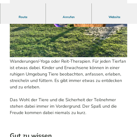
Die Kuhlbacher Fellnasen bieten ein abwechslungsreiches
Route
Anrufen
Website
Ausflugsziel, das Tierbegegnungen, Naturerlebnisse und
spielerische Wissensvermittlung miteinander verbindet. Auf
© Jasmin Frank / Das Bergische | KI-optimiert
© Jasmin Frank / Das Bergische | KI-optimiert
|
CC-BY-SA
|
CC-BY-SA
dem weitläufigen Gelände warten Ponys, Esel, Alpakas und
weitere ruhige Hoftiere, die in einer familiären Umgebung
leben und Besucher jeden Alters begeistern. Besonders
beliebt sind geführte Tierbegegnungen wie Alpaka-
© Jasmin Frank / Das Bergische | KI-optimiert |
CC-BY-SA
Wanderungen/-Yoga oder Reit-Therapien. Für jeden Tierfan
ist etwas dabei. Kinder und Erwachsene können in einer
ruhigen Umgebung Tiere beobachten, anfassen, erleben,
streicheln und füttern. Es gibt immer etwas zu entdecken
und zu erleben.
Das Wohl der Tiere und die Sicherheit der Teilnehmer
stehen dabei immer im Vordergrund. Der Spaß und die
Freude kommen dabei niemals zu kurz.
Gut zu wissen