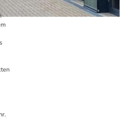
n
dem
s
kten
hr.