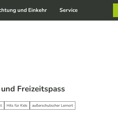
chtung und Einkehr
Service
Karte
Merkzett
Such
und Freizeitspass
kt
Hits für Kids
außerschulischer Lernort