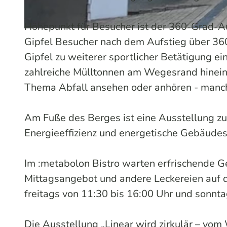
Höhepunkt für Besucher ist der 360-Grad-A
© Sabine Dohrmann / Das Bergische | KI-optimiert |
CC-BY-SA
Gipfel Besucher nach dem Aufstieg über 360
Gipfel zu weiterer sportlicher Betätigung e
zahlreiche Mülltonnen am Wegesrand hinein
Thema Abfall ansehen oder anhören - manc
Am Fuße des Berges ist eine Ausstellung 
Energieeffizienz und energetische Gebäudes
Im :metabolon Bistro warten erfrischende Ge
Mittagsangebot und andere Leckereien auf d
freitags von 11:30 bis 16:00 Uhr und sonnta
Die Ausstellung „Linear wird zirkulär – vo