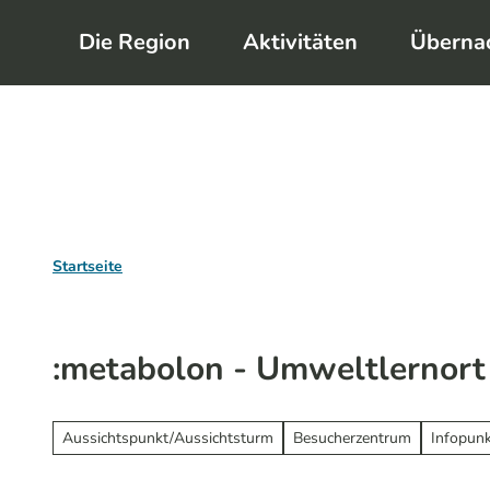
Z
Die Region
Aktivitäten
Überna
u
m
I
n
h
a
l
Startseite
t
:metabolon - Umweltlernort 
Aussichtspunkt/Aussichtsturm
Besucherzentrum
Infopun