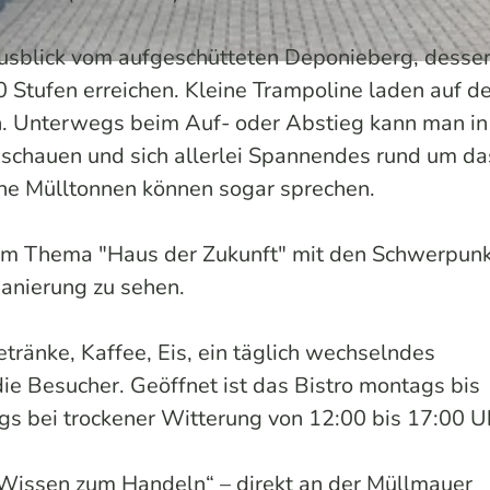
usblick vom aufgeschütteten Deponieberg, desse
 Stufen erreichen. Kleine Trampoline laden auf 
in. Unterwegs beim Auf- oder Abstieg kann man in
schauen und sich allerlei Spannendes rund um da
he Mülltonnen können sogar sprechen.
zum Thema "Haus der Zukunft" mit den Schwerpun
anierung zu sehen.
tränke, Kaffee, Eis, ein täglich wechselndes
ie Besucher. Geöffnet ist das Bistro montags bis
gs bei trockener Witterung von 12:00 bis 17:00 U
m Wissen zum Handeln“ – direkt an der Müllmauer