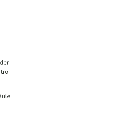
 der
tro
äule