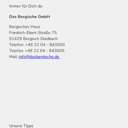
Immer für Dich da
Das Bergische GmbH
Bergisches Haus
Friedrich-Ebert-Straße 75
51429 Bergisch Gladbach
Telefon: +49 22 04 - 843000
Telefax: +49 22 04 - 843005
Mail:
info@dasbergische.de
f
I
Y
L
P
T
K
a
n
o
i
i
i
o
c
s
u
n
n
k
m
e
t
t
k
t
T
o
b
a
u
e
e
o
o
o
g
b
d
r
k
t
o
r
e
I
e
k
a
n
s
m
t
Unsere Tipps