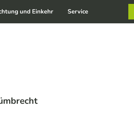
chtung und Einkehr
Service
Karte
Merkzett
Such
Nümbrecht