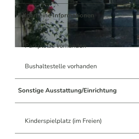
Allgemeine Informationen
© Sabine Dohrmann / Das Bergische | KI-optimiert |
CC-BY-SA
Parkplätze vorhanden
© Sabine Dohrmann / Das Bergische | KI-optimiert |
CC-BY-SA
Bushaltestelle vorhanden
Sonstige Ausstattung/Einrichtung
Kinderspielplatz (im Freien)