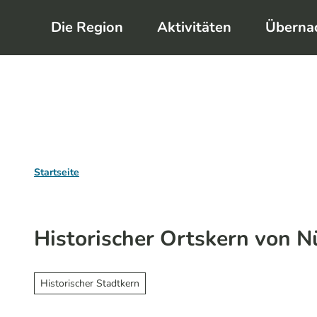
Z
Die Region
Aktivitäten
Überna
u
m
I
n
h
a
l
Startseite
t
Historischer Ortskern von 
Historischer Stadtkern