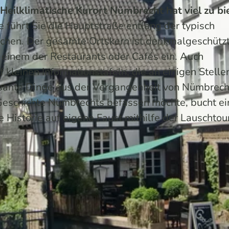
 Heilklimatische Kurort Nümbrecht hat viel zu bi
 führt Sie die Hauptstraße entlang der typisch
chen. Der gesamte Ortskern ist denkmalgeschütz
einem der Restaurants oder Cafés ein. Auch
uf kleinen Informationstafeln, die an einigen Stelle
essante Dinge aus der Vergangenheit von Nümbrech
Geschichte Nümbrechts befassen möchte, bucht ei
 Historie auf eigene Faust mithilfe der Lauschtou