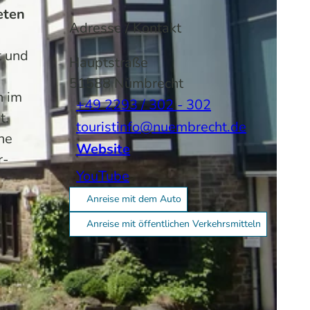
eten
Adresse / Kontakt
t und
Hauptstraße
51588
Nümbrecht
n im
+49 2293 / 302 - 302
t.
touristinfo@nuembrecht.de
ne
Website
r-
YouTube
Anreise mit dem Auto
Anreise mit öffentlichen Verkehrsmitteln