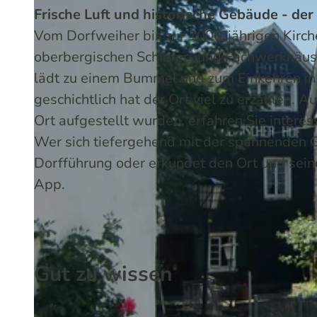
Frische Luft und historische Gebäude - der
Vom Dorfweiher bis zur 1000-jährigen Kirche
oberbergischen Schiefer- und Fachwerkhäus
lädt zu einem Bummel und zum Einkehren in 
geschichtlich hat der Ort viel zu erzählen. A
Ort aufgestellt wurden, erfahren Sie inter
Wer sich tiefergehend mit der spannenden 
Dorfführung oder erkundet den Ort und seine
App.
Gut zu wissen