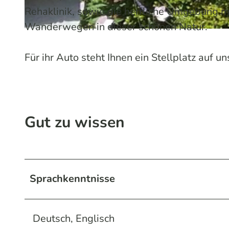
Rehaklinik, sowie die herrliche Umgebung 
Wanderwegen in dieser schönen Natur.
F
e
Für ihr Auto steht Ihnen ein Stellplatz auf 
r
i
e
n
Gut zu wissen
w
o
h
n
Sprachkenntnisse
u
n
Deutsch, Englisch
g