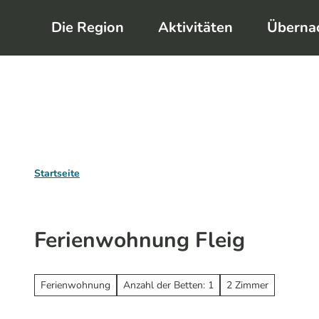
Z
Die Region
Aktivitäten
Überna
u
m
I
n
h
a
l
Startseite
t
Ferienwohnung Fleig
Ferienwohnung
Anzahl der Betten: 1
2 Zimmer