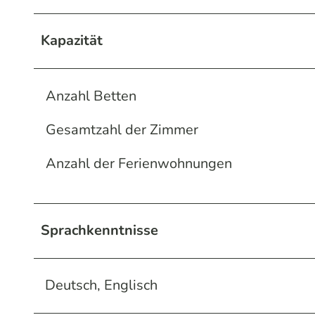
F
l
Kapazität
e
i
g
Anzahl Betten
3
Gesamtzahl der Zimmer
.
j
Anzahl der Ferienwohnungen
p
g
Sprachkenntnisse
Deutsch, Englisch