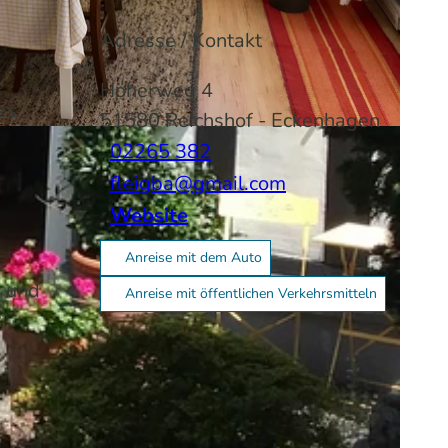
Adresse / Kontakt
Höherweg 4
es
51580
Reichshof
- Eckenhagen
02265 382
fleigba@gmail.com
Website
Anreise mit dem Auto
h und
Anreise mit öffentlichen Verkehrsmitteln
r