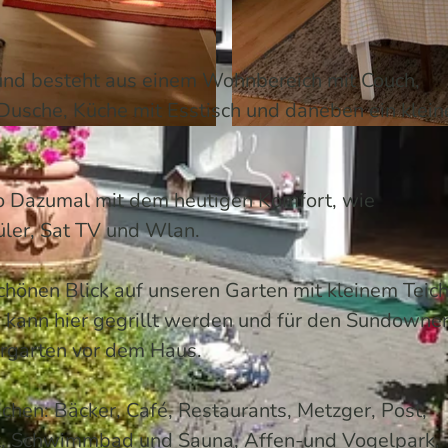
 und besteht aus einem Wohnbereich mit Couch,
Dusche, Küche mit Esstisch und daneben ein klein
I
M
nno Dazumal mit dem heutigen Komfort, wie
G
üler, Sat TV und Wlan.
_
2
önen Blick auf unseren Garten mit kleinem Teic
8
e kann hier gegrillt werden und für den Sundowne
7
orgarten vor dem Haus.
8
.
ichen: Bäcker, Café, Restaurants, Metzger, Post,
j
kt, Schwimmbad und Sauna, Affen-und Vogelpark,
p