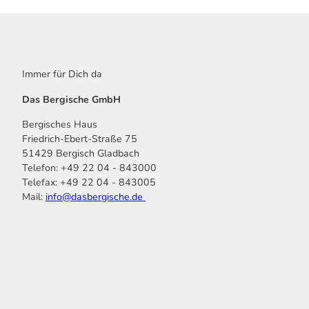
Immer für Dich da
Das Bergische GmbH
Bergisches Haus
Friedrich-Ebert-Straße 75
51429 Bergisch Gladbach
Telefon: +49 22 04 - 843000
Telefax: +49 22 04 - 843005
Mail:
info@dasbergische.de
f
I
Y
L
P
T
K
a
n
o
i
i
i
o
c
s
u
n
n
k
m
e
t
t
k
t
T
o
b
a
u
e
e
o
o
o
g
b
d
r
k
t