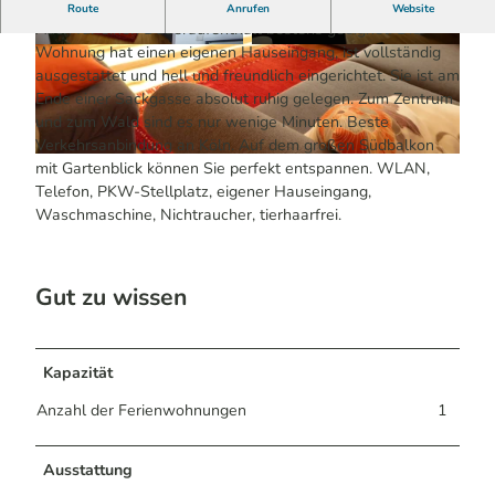
60 qm große Komfort-Wohnung für 2 Personen.
Route
Anrufen
Website
Auch für einen Daueraufenthalt bestens geeignet. Die
Wohnung hat einen eigenen Hauseingang, ist vollständig
© Ferienwohnung Neu
© Ferienwohnung Neu
ausgestattet und hell und freundlich eingerichtet. Sie ist am
Ende einer Sackgasse absolut ruhig gelegen. Zum Zentrum
und zum Wald sind es nur wenige Minuten. Beste
Verkehrsanbindung an Köln. Auf dem großen Südbalkon
© Ferienwohnung Neu
mit Gartenblick können Sie perfekt entspannen. WLAN,
Telefon, PKW-Stellplatz, eigener Hauseingang,
Waschmaschine, Nichtraucher, tierhaarfrei.
Gut zu wissen
Kapazität
Anzahl der Ferienwohnungen
1
Ausstattung