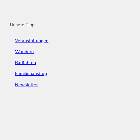
o
r
e
I
e
k
a
n
s
m
t
Unsere Tipps
Veranstaltungen
Wandern
Radfahren
Familienausflug
Newsletter