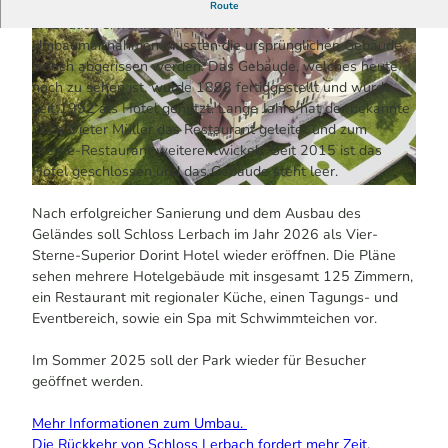
Schon 1259 wird das ehemalige Gut Lerbach erstmals
Route
urkundlich erwähnt. Nach mehreren Besitzerwechseln und
Umbaumaßnahmen mussten die ursprünglichen Gebäude
jedoch abgerissen werden. Das Gebäude, welches heute
noch zu sehen ist, wurde 1898 fertiggestellt und wurde
seit 1992 als Hotel genutzt. Lange Jahre hat der bekannte
Koch Dieter Müller das Restaurant geleitet und zum
© Guido Wagner | KI-optimiert |
CC-BY-SA
Sterne-Restaurant weiterentwickelt. Seit 2015 ist das
Hotel geschlossen und das Gebäude steht leer.
© HHVISION | KI-optimiert
Nach erfolgreicher Sanierung und dem Ausbau des
Geländes soll Schloss Lerbach im Jahr 2026 als Vier-
Sterne-Superior Dorint Hotel wieder eröffnen. Die Pläne
sehen mehrere Hotelgebäude mit insgesamt 125 Zimmern,
ein Restaurant mit regionaler Küche, einen Tagungs- und
Eventbereich, sowie ein Spa mit Schwimmteichen vor.
Im Sommer 2025 soll der Park wieder für Besucher
geöffnet werden.
Mehr Informationen zum Umbau.
Die Rückkehr von Schloss Lerbach fordert mehr Zeit.