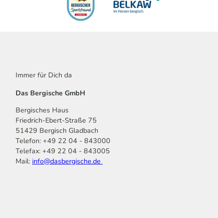
Immer für Dich da
Das Bergische GmbH
Bergisches Haus
Friedrich-Ebert-Straße 75
51429 Bergisch Gladbach
Telefon: +49 22 04 - 843000
Telefax: +49 22 04 - 843005
Mail:
info@dasbergische.de
f
I
Y
L
P
T
K
a
n
o
i
i
i
o
c
s
u
n
n
k
m
e
t
t
k
t
T
o