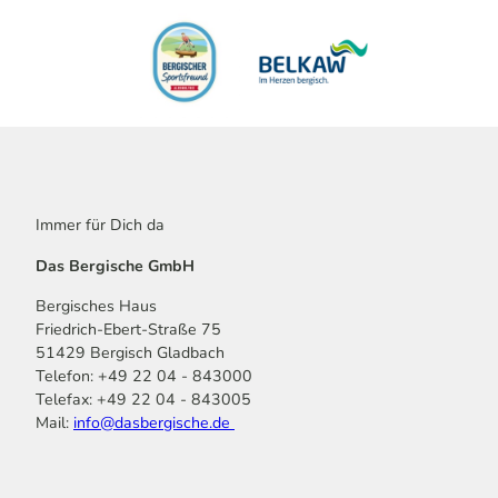
Immer für Dich da
Das Bergische GmbH
Bergisches Haus
Friedrich-Ebert-Straße 75
51429 Bergisch Gladbach
Telefon: +49 22 04 - 843000
Telefax: +49 22 04 - 843005
Mail:
info@dasbergische.de
f
I
Y
L
P
T
K