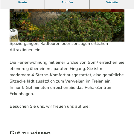
Route
Anrufen
Website
Unsere modern und gemütlich ausgestattete
Ferienwohnung liegt im Heilklimatischen Kurort
© freizeitplaner2010, unknown
© Zapp
Eckenhagen in der Feriengemeinde Reichshof im
Oberbergischen Kreis.
Mit seinen Wäldern, Wiesen und Hügeln lädt das
Oberbergische zum Entspannen und Genießen von
Spaziergängen, Radtouren oder sonstigen örtlichen
© Zapp
Attraktionen ein.
Die Ferienwohnung mit einer Größe von 55m² erreichen Sie
ebenerdig über einen sparaten Eingang. Sie ist mit
modernem 4 Sterne-Komfort ausgestattet, eine gemütliche
Sitzecke lädt zusätzlich zum Verweilen im Freien ein.
In nur 5 Gehminuten erreichen Sie das Reha-Zentrum
Eckenhagen.
Besuchen Sie uns, wir freuen uns auf Sie!
Gut zu wissen