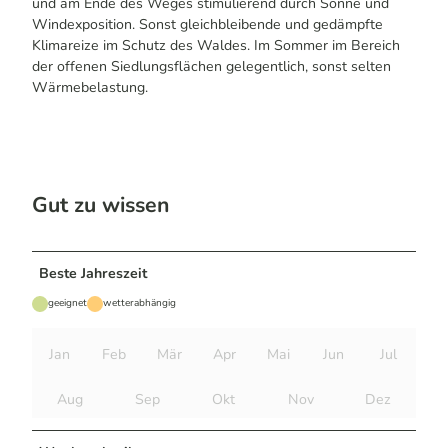
und am Ende des Weges stimulierend durch Sonne und
Windexposition. Sonst gleichbleibende und gedämpfte
Klimareize im Schutz des Waldes. Im Sommer im Bereich
der offenen Siedlungsflächen gelegentlich, sonst selten
Wärmebelastung.
Gut zu wissen
Beste Jahreszeit
geeignet
wetterabhängig
Jan
Feb
Mär
Apr
Mai
Jun
Jul
Aug
Sep
Okt
Nov
Dez