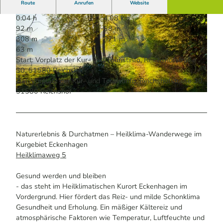
Route
Anrufen
Website
0:04 h
4,08 km
92 m
88 m
308 m
371 m
63 m
Start: Vorplatz der Kur- und Touristinfo, Reichshofstraße
30, 51580 Reichshof
© druckreif , Thorsten Klaucke | KI-optimiert
Ziel: Vorplatz der Kur- und Touristinfo, Reichshofstraße 30,
51580 Reichshof
© druckreif , Thorsten Klaucke | KI-optimiert
Naturerlebnis & Durchatmen – Heilklima-Wanderwege im
Kurgebiet Eckenhagen
Heilklimaweg 5
Gesund werden und bleiben
- das steht im Heilklimatischen Kurort Eckenhagen im
Vordergrund. Hier fördert das Reiz- und milde Schonklima
Gesundheit und Erholung. Ein mäßiger Kältereiz und
atmosphärische Faktoren wie Temperatur, Luftfeuchte und