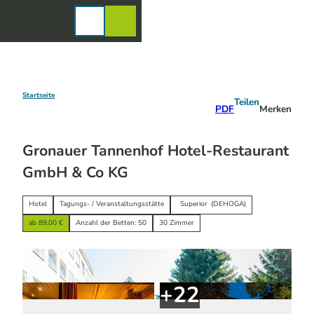
Z
u
Karte
Merkzettel
Suche
Menü
m
I
n
h
a
Startseite
Teilen
PDF
Merken
l
t
Gronauer Tannenhof Hotel-Restaurant
GmbH & Co KG
Hotel
Tagungs- / Veranstaltungsstätte
Superior
(DEHOGA)
ab 89,00 €
Anzahl der Betten: 50
30 Zimmer