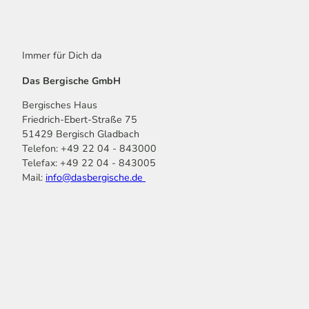
Immer für Dich da
Das Bergische GmbH
Bergisches Haus
Friedrich-Ebert-Straße 75
51429 Bergisch Gladbach
Telefon: +49 22 04 - 843000
Telefax: +49 22 04 - 843005
Mail:
info@dasbergische.de
f
I
Y
L
P
T
K
a
n
o
i
i
i
o
c
s
u
n
n
k
m
e
t
t
k
t
T
o
b
a
u
e
e
o
o
o
g
b
d
r
k
t
o
r
e
I
e