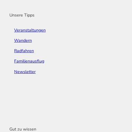
k
a
n
s
m
t
Unsere Tipps
Veranstaltungen
Wandern
Radfahren
Familienausflug
Newsletter
Gut zu wissen