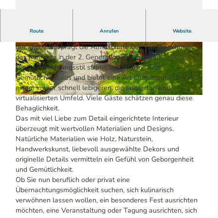
Route
Anrufen
Website
Liebe Gäste,
der alpine Stil prägt die Atmosphäre des Traditionshotels,
© Klaus Stange
© Klaus Stange
das nunmehr in der 2. Generation geführt wird.
Dieser Einrichtungsstil strahlt viel Wärme und
Gemütlichkeit aus und bietet eine Art Entschleunigung in
einem immer schnell lebigeren, digitalisierten und
virtualisierten Umfeld. Viele Gäste schätzen genau diese
© Klaus Stange
Behaglichkeit.
Das mit viel Liebe zum Detail eingerichtete Interieur
überzeugt mit wertvollen Materialien und Designs.
Natürliche Materialien wie Holz, Naturstein,
Handwerkskunst, liebevoll ausgewählte Dekors und
originelle Details vermitteln ein Gefühl von Geborgenheit
und Gemütlichkeit.
Ob Sie nun beruflich oder privat eine
Übernachtungsmöglichkeit suchen, sich kulinarisch
verwöhnen lassen wollen, ein besonderes Fest ausrichten
möchten, eine Veranstaltung oder Tagung ausrichten, sich