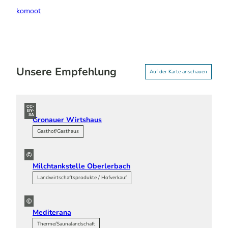
komoot
Unsere Empfehlung
Auf der Karte anschauen
CC-
BY-
SA
Gronauer Wirtshaus
Gasthof/Gasthaus
©
Milchtankstelle Oberlerbach
Landwirtschaftsprodukte / Hofverkauf
©
Mediterana
Therme/Saunalandschaft