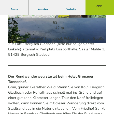
GPX
Route
Anrufen
Website
2:35 h
10,24 km
© KI-optimiert
© Guido Wagner | KI-optimiert
62 m
63 m
77 m
142 m
65 m
Start: Hotel Gronauer Tannenhof, Robert-Schuman-Straße
2, 51469 Bergisch Gladbach (bitte nur bei geplanter
© Maren Pussak / Das Bergische | KI-optimiert |
CC-BY-SA
Einkehr) alternativ: Parkplatz Eissporthalle, Saaler Mühle 1,
51429 Bergisch Gladbach
Der Rundwanderweg startet beim Hotel Gronauer
Tannenhof.
Grün, grüner, Gierather Wald: Wenn Sie von Köln, Bergisch
Gladbach oder Refrath aus schnell mal ins Grüne und auf
einer gut zehn Kilometer langen Tour den Kopf freikriegen
wollen, dann können Sie mit dieser Wanderung direkt vom
Stadtrand aus in die Natur eintauchen. Vom Friedhof Sankt
Marien in Bergisch Gladbach aus führt Sie der Rundweg zu