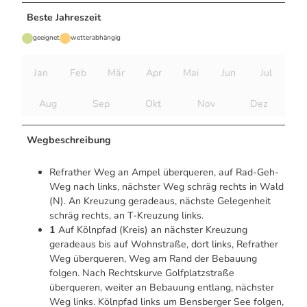
Beste Jahreszeit
geeignet
wetterabhängig
Jan
Feb
Mär
Apr
Mai
Jun
Jul
Aug
Sep
Okt
Nov
Dez
Wegbeschreibung
Refrather Weg an Ampel überqueren, auf Rad-Geh-
Weg nach links, nächster Weg schräg rechts in Wald
(N). An Kreuzung geradeaus, nächste Gelegenheit
schräg rechts, an T-Kreuzung links.
1
Auf Kölnpfad (Kreis) an nächster Kreuzung
geradeaus bis auf Wohnstraße, dort links, Refrather
Weg überqueren, Weg am Rand der Bebauung
folgen. Nach Rechtskurve Golfplatzstraße
überqueren, weiter an Bebauung entlang, nächster
Weg links. Kölnpfad links um Bensberger See folgen,