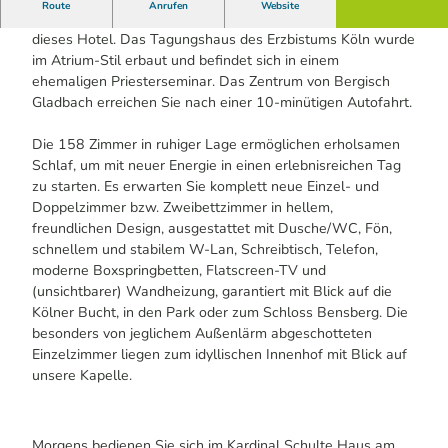
Route
Anrufen
Website
t
In einem großen Park im Stadtteil Bensberg erwartet Sie
a
dieses Hotel. Das Tagungshaus des Erzbistums Köln wurde
u
im Atrium-Stil erbaut und befindet sich in einem
r
ehemaligen Priesterseminar. Das Zentrum von Bergisch
a
Gladbach erreichen Sie nach einer 10-minütigen Autofahrt.
n
t
Die 158 Zimmer in ruhiger Lage ermöglichen erholsamen
D
Schlaf, um mit neuer Energie in einen erlebnisreichen Tag
o
zu starten. Es erwarten Sie komplett neue Einzel- und
m
Doppelzimmer bzw. Zweibettzimmer in hellem,
b
freundlichen Design, ausgestattet mit Dusche/WC, Fön,
l
schnellem und stabilem W-Lan, Schreibtisch, Telefon,
i
moderne Boxspringbetten, Flatscreen-TV und
c
(unsichtbarer) Wandheizung, garantiert mit Blick auf die
k
Kölner Bucht, in den Park oder zum Schloss Bensberg. Die
besonders von jeglichem Außenlärm abgeschotteten
Einzelzimmer liegen zum idyllischen Innenhof mit Blick auf
unsere Kapelle.
Morgens bedienen Sie sich im Kardinal Schulte Haus am