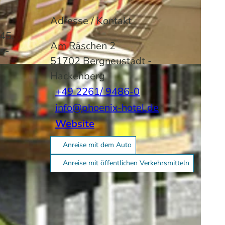
Adresse / Kontakt
45.
Am Räschen 2
s-
51702
Bergneustadt
-
Hackenberg
+49 2261/ 9486-0
info@phoenix-hotel.de
Website
Anreise mit dem Auto
Anreise mit öffentlichen Verkehrsmitteln