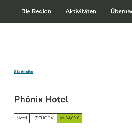
Z
Die Region
Aktivitäten
Überna
u
m
I
n
h
a
l
Startseite
t
Phönix Hotel
Hotel
(DEHOGA)
ab 84,00 €