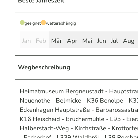
Beste Jahreszeit
geeignet
wetterabhängig
Jan
Feb
Mär
Apr
Mai
Jun
Jul
Aug
Wegbeschreibung
Heimatmuseum Bergneustadt - Hauptstraße 
Neuenothe - Belmicke - K36 Benolpe - K37
Eckenhagen Hauptstraße - Barbarossastraß
K16 Heischeid - Brüchermühle - L95 - Eie
Halberstadt-Weg - Kirchstraße - Krottorfe
- Escherhof - L339 Waldbröl - L38 Rombe