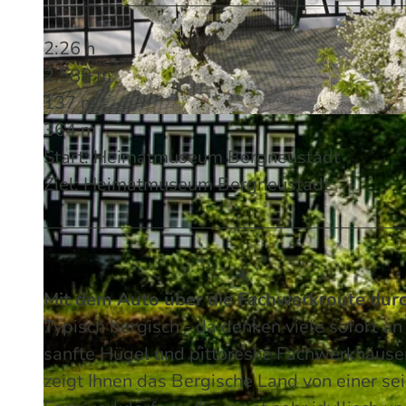
2:26 h
2.588 m
137 m
364 m
© Maxx Hoenow, maxx-fotografie.de | KI-optimiert
Start: Heimatmuseum Bergneustadt
Ziel: Heimatmuseum Bergneustadt
Mit dem Auto über die Fachwerkroute dur
Typisch bergisch - da denken viele sofort 
sanfte Hügel und pittoreske Fachwerkhäuser
zeigt Ihnen das Bergische Land von einer sei