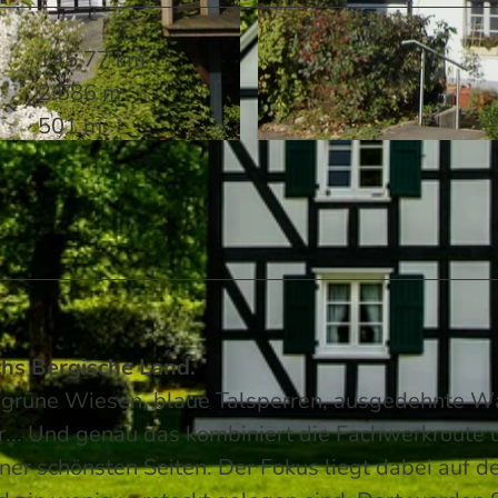
145,77 km
2.586 m
501 m
© Sabine Dohrmann / Das Bergische | KI-optimiert |
CC
chs Bergische Land.
an grüne Wiesen, blaue Talsperren, ausgedehnte W
... Und genau das kombiniert die Fachwerkroute 
ner schönsten Seiten. Der Fokus liegt dabei auf d