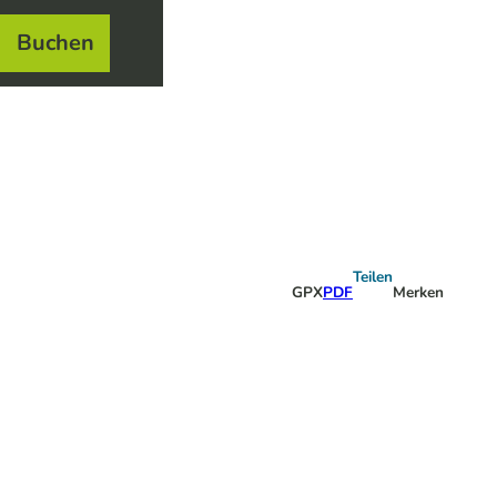
Buchen
el
e
Teilen
GPX
PDF
Merken