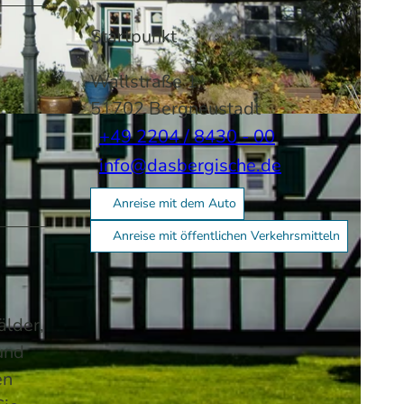
Startpunkt
Wallstraße 1
51702
Bergneustadt
-BY-SA
+49 2204 / 8430 - 00
info@dasbergische.de
Anreise mit dem Auto
Anreise mit öffentlichen Verkehrsmitteln
älder,
und
en