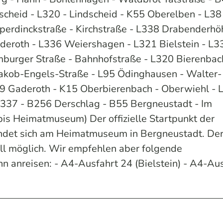
scheid - L320 - Lindscheid - K55 Oberelben - L38
erdinckstraße - Kirchstraße - L338 Drabenderhö
deroth - L336 Weiershagen - L321 Bielstein - L3
burger Straße - Bahnhofstraße - L320 Bierenbach
Jakob-Engels-Straße - L95 Ödinghausen - Walter-
39 Gaderoth - K15 Oberbierenbach - Oberwiehl - 
L337 - B256 Derschlag - B55 Bergneustadt - Im
bis Heimatmuseum) Der offizielle Startpunkt der
indet sich am Heimatmuseum in Bergneustadt. De
rall möglich. Wir empfehlen aber folgende
hn anreisen: - A4-Ausfahrt 24 (Bielstein) - A4-Au