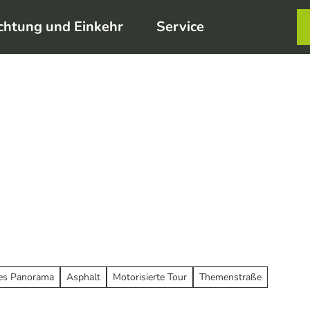
chtung und Einkehr
Service
Karte
Merkzett
Such
les Panorama
Asphalt
Motorisierte Tour
Themenstraße