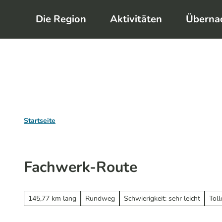
Z
Die Region
Aktivitäten
Überna
u
m
I
n
h
a
l
Startseite
t
Fachwerk-Route
145,77 km lang
Rundweg
Schwierigkeit: sehr leicht
Tol