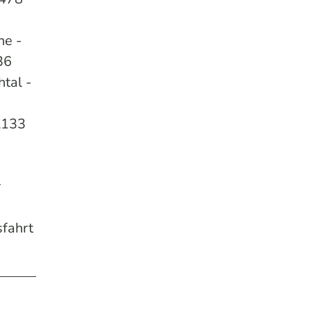
he -
36
tal -
L133
r
sfahrt