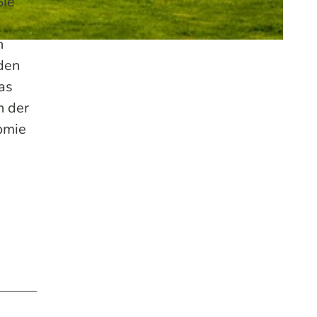
Sie
n
den
as
n der
omie