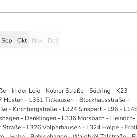
Sep
Okt
Nov
Dez
- In der Leie - Kölner Straße - Südring - K23
 Husten - L351 Tillkausen - Blockhausstraße -
e - Kirchbergstraße - L324 Sinspert - L96 - L148
rshagen - Denklingen - L336 Morsbach - Heinrich-
r Straße - L326 Volperhausen - L324 Holpe - Erbl
rg - Hahn - Bohlenhagen - Waldbröl Talstraße - 