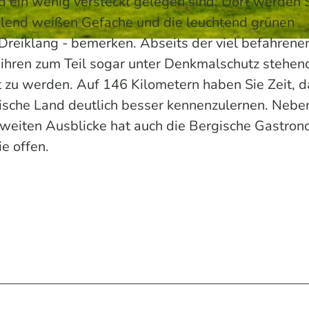
nd ein wenig versteckt gelegen sind. Dort werden 
hlend weißen Gefache und die leuchtend grünen
reiklang - bemerken. Abseits der viel befahrene
ihren zum Teil sogar unter Denkmalschutz stehen
 zu werden. Auf 146 Kilometern haben Sie Zeit, d
ische Land deutlich besser kennenzulernen. Nebe
r weiten Ausblicke hat auch die Bergische Gastron
ie offen.