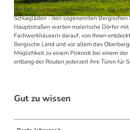
Fachwerkdörfern, die meist sehr idyllisch u
die tiefschwarzen Fachwerkbalken, die stra
Schlagläden - den sogenannten Bergischen D
© Annika Kolken | KI-optimiert |
CC-BY-SA
Hauptstraßen warten malerische Dörfer mit 
Fachwerkhäusern darauf, von Ihnen entdeckt
Bergische Land und vor allem das Oberberg
Möglichkeit zu einem Picknick bei einem de
entlang der Routen jederzeit ihre Türen für S
Gut zu wissen