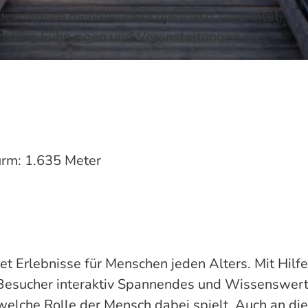
en täglich mehrere Gerichte frisch zubereitet.
mäßig Führungen und Veranstaltungen an.
urm: 1.635 Meter
et Erlebnisse für Menschen jeden Alters. Mit Hilf
n Besucher interaktiv Spannendes und Wissenswer
elche Rolle der Mensch dabei spielt. Auch an die