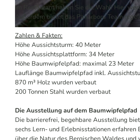
Im Restaurant haben Sie die Wahl! Hier werd
Außerdem bietet das Panarbora Team regel
© Holger Hage für "Das Bergische" | KI-optimiert |
CC-BY-SA
Zahlen & Fakten:
Höhe Aussichtsturm: 40 Meter
Höhe Aussichtsplattform: 34 Meter
Höhe Baumwipfelpfad: maximal 23 Meter
Lauflänge Baumwipfelpfad inkl. Aussichtst
870 m³ Holz wurden verbaut
200 Tonnen Stahl wurden verbaut
Die Ausstellung auf dem Baumwipfelpfad
Die barrierefrei, begehbare Ausstellung biet
sechs Lern- und Erlebnisstationen erfahre
über die Natur des Bergischen Waldes und w