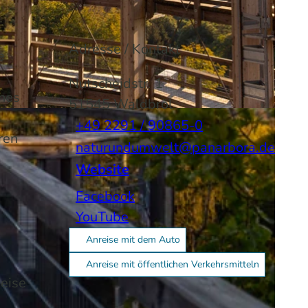
Adresse / Kontakt
e
Nutscheidstr. 1
hes
51545
Waldbröl
-BY-SA
+49 2291 / 90865-0
ren
naturundumwelt@panarbora.de
Website
Facebook
YouTube
Anreise mit dem Auto
Anreise mit öffentlichen Verkehrsmitteln
weise