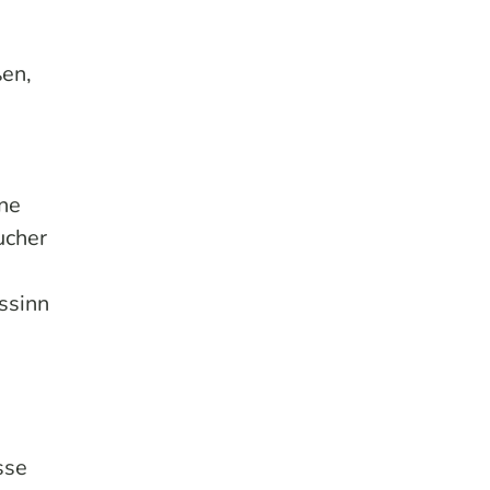
ßen,
nne
ucher
ssinn
sse