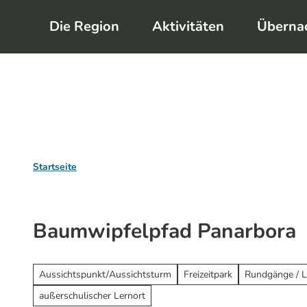
Z
Die Region
Aktivitäten
Überna
u
m
I
n
h
a
l
Startseite
t
Baumwipfelpfad Panarbora
Aussichtspunkt/Aussichtsturm
Freizeitpark
Rundgänge / L
außerschulischer Lernort