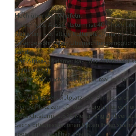
Hoch über den Wipfeln.
Dieser tolle Aussichtsturm ist 40m hoch und 
Natur und vielfältige Kulturen. „Panarbora“ 
außergewöhnlichen Übernachtungsmöglichke
Land.
© Holger Hage für "Das Bergische" | KI-optimiert |
CC-BY-SA
Das Afrika-, Südamerika- oder Asien-Dorf sc
Kultur zu sein.
Wollten Sie auch schon immer mal in einem 
Der Abenteuerspielplatz, der Sinnesparcours
Menge Platz zum „Chillen“ sorgen für ein ru
Aussichtsturm, 1.635 Meter lang und verläuf
Sechs Erlebnisstationen bieten Ihnen spanne
sogar auf interaktive Weise.