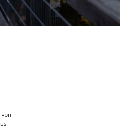
e von
tes