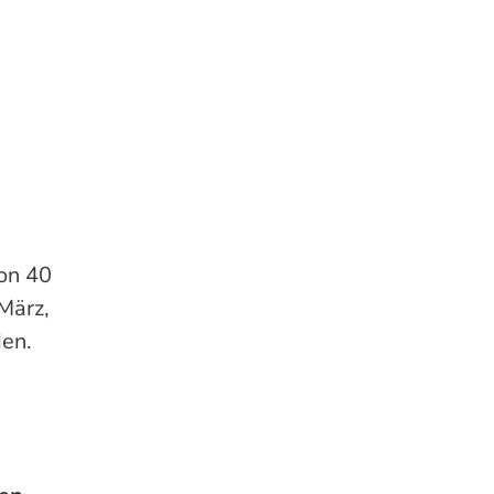
von 40
März,
den.