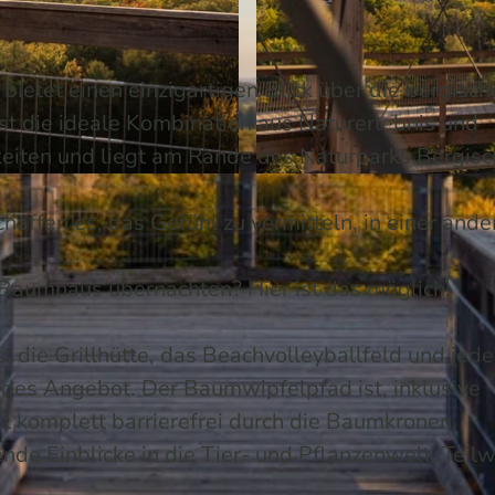
bietet einen einzigartigen Blick über die bergisch
ist die ideale Kombination aus Naturerlebnis und
iten und liegt am Rande des Naturparks Bergisc
© Holger Hage für "Das Bergische" | KI-optimiert |
CC
haffen es, das Gefühl zu vermitteln, in einer ande
Baumhaus übernachten? Hier ist das möglich!
, die Grillhütte, das Beachvolleyballfeld und jede
ndes Angebot. Der Baumwipfelpfad ist, inklusive
t komplett barrierefrei durch die Baumkronen.
nde Einblicke in die Tier- und Pflanzenwelt. Teil