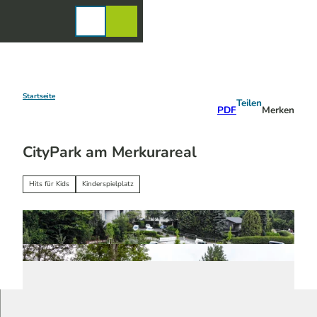
Z
u
Karte
Merkzettel
Suche
Menü
m
I
n
h
a
Startseite
Teilen
PDF
Merken
l
t
CityPark am Merkurareal
Hits für Kids
Kinderspielplatz