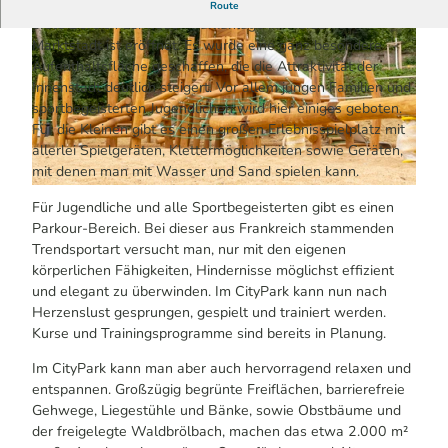
Nach einem knappen Jahr Bauzeit ist es nun soweit: Der
Route
erste Bereich der neuen Parkanlage im Herzen der
Marktstadt ist eröffnet. Es wurde eine ganz besondere
Aufenthaltsfläche geschaffen, die die Attraktivität der
Innenstadt deutlich steigert. Vor allem jungen Familien und
sportbegeisterten Jugendlichen wird hier einiges geboten.
Für die Kleinen gibt es einen großen Erlebnisspielplatz mit
© Marktstadt Waldbröl | KI-optimiert
allerlei Spielgeräten, Klettermöglichkeiten sowie Geräten,
mit denen man mit Wasser und Sand spielen kann.
© Marktstadt Waldbröl | KI-optimiert
Für Jugendliche und alle Sportbegeisterten gibt es einen
Parkour-Bereich. Bei dieser aus Frankreich stammenden
Trendsportart versucht man, nur mit den eigenen
körperlichen Fähigkeiten, Hindernisse möglichst effizient
und elegant zu überwinden. Im CityPark kann nun nach
Herzenslust gesprungen, gespielt und trainiert werden.
Kurse und Trainingsprogramme sind bereits in Planung.
Im CityPark kann man aber auch hervorragend relaxen und
entspannen. Großzügig begrünte Freiflächen, barrierefreie
Gehwege, Liegestühle und Bänke, sowie Obstbäume und
der freigelegte Waldbrölbach, machen das etwa 2.000 m²