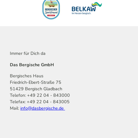
Immer für Dich da
Das Bergische GmbH
Bergisches Haus
Friedrich-Ebert-Straße 75
51429 Bergisch Gladbach
Telefon: +49 22 04 - 843000
Telefax: +49 22 04 - 843005
Mail:
info@dasbergische.de
f
I
Y
L
P
T
K
a
n
o
i
i
i
o
c
s
u
n
n
k
m