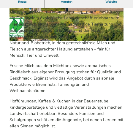
Biohof Klein - natürlich, regional & erlebnisreich
Route
Anrufen
Website
Mitten im idyllischen Zimmerseifen liegt der Biohof Klein –
B
© KI-optimiert
ein Ort, an dem ökologische Landwirtschaft erlebbar wird.
i
Hier lässt sich entdecken, wie nachhaltige Tierhaltung und
o
biologische Erzeugung im Einklang mit der Natur
h
funktionieren. Der Familienbetrieb ist ein zertifizierter
o
Naturland-Biobetrieb, in dem gentechnikfreie Milch und
© Biohof Klein
f
Fleisch aus artgerechter Haltung entstehen – fair für
K
Mensch, Tier und Umwelt.
l
e
Frische Milch aus dem Milchtank sowie aromatisches
i
Rindfleisch aus eigener Erzeugung stehen für Qualität und
n
Geschmack. Ergänzt wird das Angebot durch saisonale
_
Produkte wie Brennholz, Tannengrün und
0
Weihnachtsbäume.
4
Hofführungen, Kaffee & Kuchen in der Bauernstube,
.
Kindergeburtstage und vielfältige Veranstaltungen machen
j
Landwirtschaft erlebbar. Besonders Familien und
p
Schulgruppen schätzen die Angebote, bei denen Lernen mit
g
allen Sinnen möglich ist.