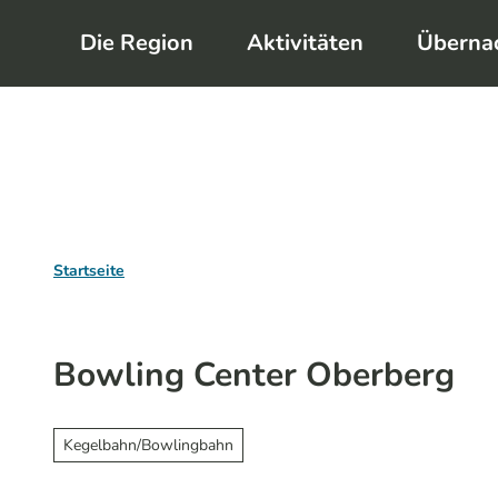
Z
Die Region
Aktivitäten
Überna
u
m
I
n
h
a
l
Startseite
t
Bowling Center Oberberg
Kegelbahn/Bowlingbahn