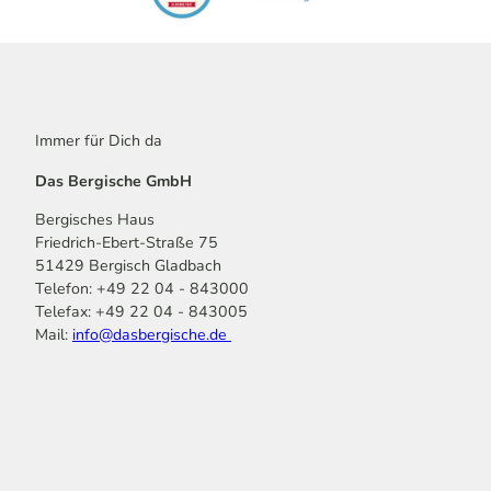
Immer für Dich da
Das Bergische GmbH
Bergisches Haus
Friedrich-Ebert-Straße 75
51429 Bergisch Gladbach
Telefon: +49 22 04 - 843000
Telefax: +49 22 04 - 843005
Mail:
info@dasbergische.de
f
I
Y
L
P
T
K
a
n
o
i
i
i
o
c
s
u
n
n
k
m
e
t
t
k
t
T
o
b
a
u
e
e
o
o