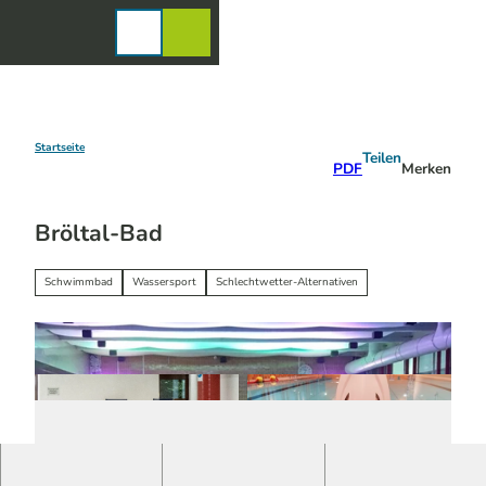
Z
u
Karte
Merkzettel
Suche
Menü
m
I
n
h
a
Startseite
Teilen
PDF
Merken
l
t
Bröltal-Bad
Schwimmbad
Wassersport
Schlechtwetter-Alternativen