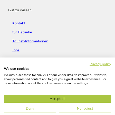
Gut zu wissen
Kontakt
für Betriebe
Tourist-Informationen
Jobs
Broschüren & Flyer
Privacy policy
We use cookies
We may place these for analysis of our visitor data, to improve our website,
show personalised content and to give you a great website experience. For
more information about the cookies we use open the settings.
Widerrufsbelehrung
AGB
Barrierefreiheitserklärung
Accept all
Kontakt
Impressum
Datenschutz
Deny
No, adjust
© Das Bergische GmbH