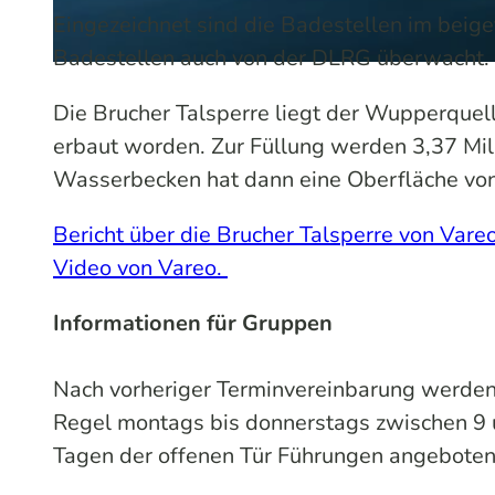
Eingezeichnet sind die Badestellen im beig
Badestellen auch von der DLRG überwacht.
© Das Bergische / Sabine Dohrmann | KI-optimiert |
CC-BY-SA
Die Brucher Talsperre liegt der Wupperquel
erbaut worden. Zur Füllung werden 3,37 Mi
Wasserbecken hat dann eine Oberfläche von
Bericht über die Brucher Talsperre von Vareo
Video von Vareo.
Informationen für Gruppen
Nach vorheriger Terminvereinbarung werden
Regel montags bis donnerstags zwischen 9 
Tagen der offenen Tür Führungen angeboten