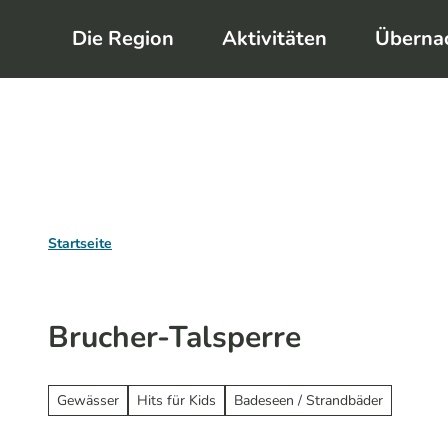
Z
Die Region
Aktivitäten
Überna
u
m
I
n
h
a
l
Startseite
t
Brucher-Talsperre
Gewässer
Hits für Kids
Badeseen / Strandbäder