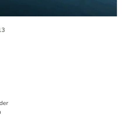
13
der
n