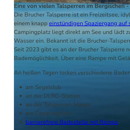
Eine von vielen Talsperren im Bergischen -
Die Brucher Talsperre ist ein Freizeitsee, id
einem knapp
einstündigen Spaziergang auf
Campingplatz liegt direkt am See und lädt 
Wasser ein. Bekannt ist die Brucher-Talsper
Seit 2023 gibt es an der Brucher Talsperre 
Bademöglichkeit. Über eine Rampe mit Gelä
An heißen Tagen locken verschiedene Bademö
am Segelclub
an der DLRG-Station
an der Talsperren-Mauer
am Campingplatz
barrierefreie Badestelle mit Rampe