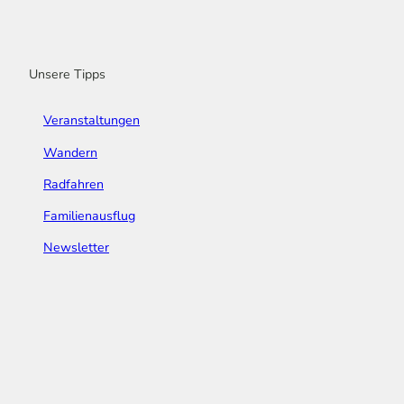
o
r
e
I
e
k
a
n
s
m
t
Unsere Tipps
Veranstaltungen
Wandern
Radfahren
Familienausflug
Newsletter