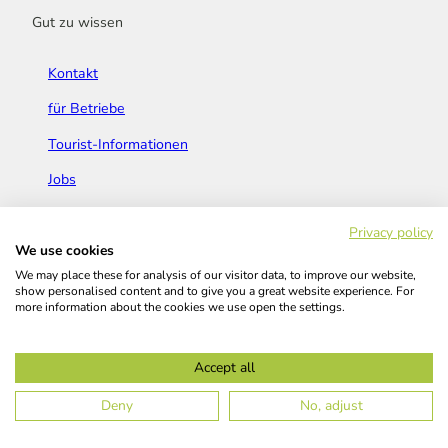
Gut zu wissen
Kontakt
für Betriebe
Tourist-Informationen
Jobs
Broschüren & Flyer
Privacy policy
We use cookies
We may place these for analysis of our visitor data, to improve our website,
show personalised content and to give you a great website experience. For
more information about the cookies we use open the settings.
Widerrufsbelehrung
AGB
Barrierefreiheitserklärung
Accept all
Kontakt
Impressum
Datenschutz
Deny
No, adjust
© Das Bergische GmbH