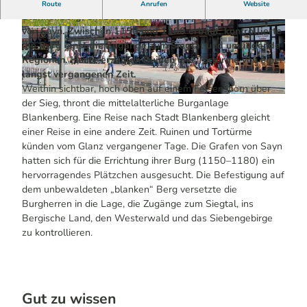
V
Hoch über der Sieg thront die mittelalterliche Burg
Route
Anrufen
Website
i
Blankenberg, ein beeindruckendes Zeugnis der Grafen
von Sayn. Zwischen 1150 und 1180 erbaut, kontrollierte
d
©
CC-BY-SA
die Burg einst die Zugänge zum Siegtal und umliegende
e
Regionen. Heute erzählen Ruinen und Tortürme von einer
o
längst vergangenen Zeit.
a
Weithin sichtbar, hoch oben auf einem Felsensporn über
b
© Copyright for fallback preview image
der Sieg, thront die mittelalterliche Burganlage
s
Blankenberg. Eine Reise nach Stadt Blankenberg gleicht
p
einer Reise in eine andere Zeit. Ruinen und Tortürme
künden vom Glanz vergangener Tage. Die Grafen von Sayn
i
hatten sich für die Errichtung ihrer Burg (1150–1180) ein
e
hervorragendes Plätzchen ausgesucht. Die Befestigung auf
l
dem unbewaldeten „blanken“ Berg versetzte die
e
Burgherren in die Lage, die Zugänge zum Siegtal, ins
n
Bergische Land, den Westerwald und das Siebengebirge
zu kontrollieren.
Gut zu wissen