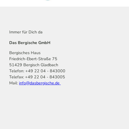
Immer für Dich da
Das Bergische GmbH
Bergisches Haus
Friedrich-Ebert-Straße 75
51429 Bergisch Gladbach
Telefon: +49 22 04 - 843000
Telefax: +49 22 04 - 843005
Mail:
info@dasbergische.de
f
I
Y
L
P
T
K
a
n
o
i
i
i
o
c
s
u
n
n
k
m
e
t
t
k
t
T
o
b
a
u
e
e
o
o
o
g
b
d
r
k
t