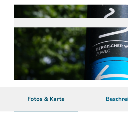
© Maren Pussak / Das Bergische | KI-optimiert |
CC-BY-SA
Fotos & Karte
Beschre