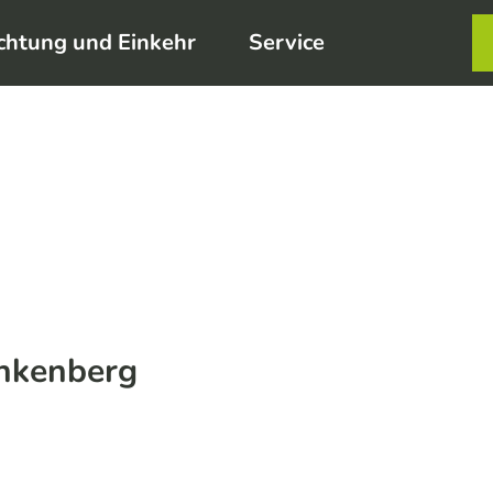
chtung und Einkehr
Service
Karte
Merkzett
Such
nkenberg