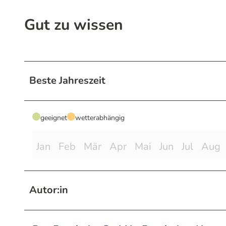
Gut zu wissen
Beste Jahreszeit
geeignet
wetterabhängig
Jan
Feb
Mär
Apr
Mai
Jun
Jul
Aug
Autor:in