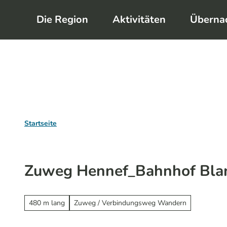
Z
Die Region
Aktivitäten
Überna
u
m
I
n
h
a
l
Startseite
t
Zuweg Hennef_Bahnhof Bla
480 m lang
Zuweg / Verbindungsweg Wandern