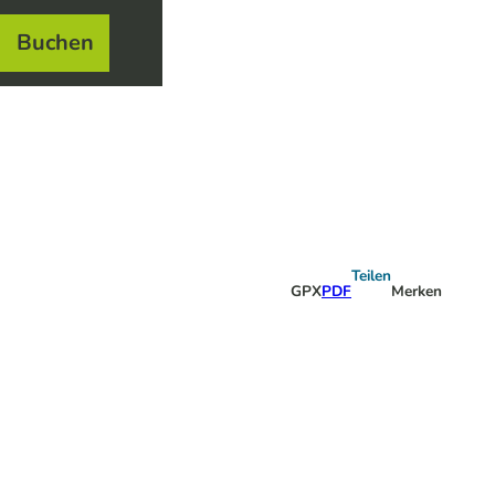
Buchen
el
e
Teilen
GPX
PDF
Merken