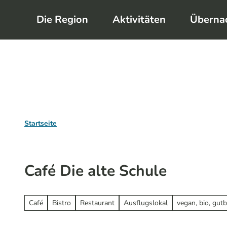
Z
Die Region
Aktivitäten
Überna
u
m
I
n
h
a
l
Startseite
t
Café Die alte Schule
Café
Bistro
Restaurant
Ausflugslokal
vegan, bio, gutb