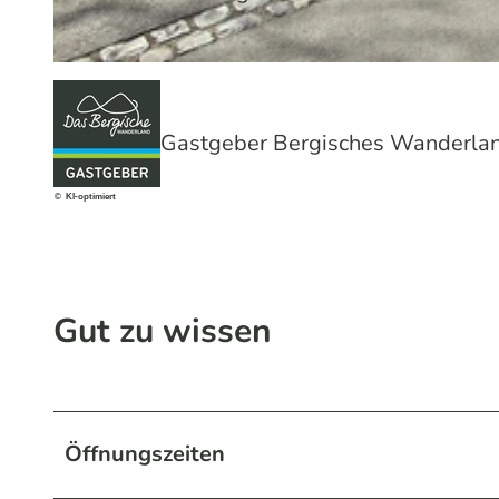
© Von Landsberg GmbH | KI-optimiert |
CC-BY-SA
Gastgeber Bergisches Wanderla
© KI-optimiert
Gut zu wissen
Öffnungszeiten