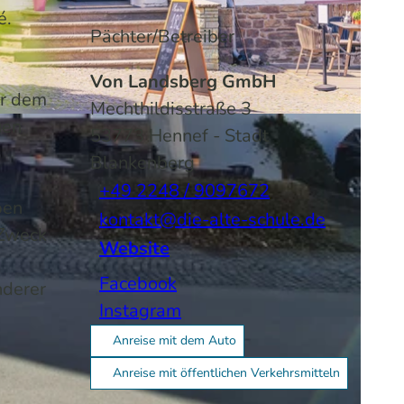
é.
Pächter/Betreiber
Von Landsberg GmbH
er dem
Mechthildisstraße 3
uen
53773
Hennef
- Stadt
Blankenberg
+49 2248 / 9097672
ben
kontakt@die-alte-schule.de
 Zweck
Website
Facebook
nderer
Instagram
Anreise mit dem Auto
Anreise mit öffentlichen Verkehrsmitteln