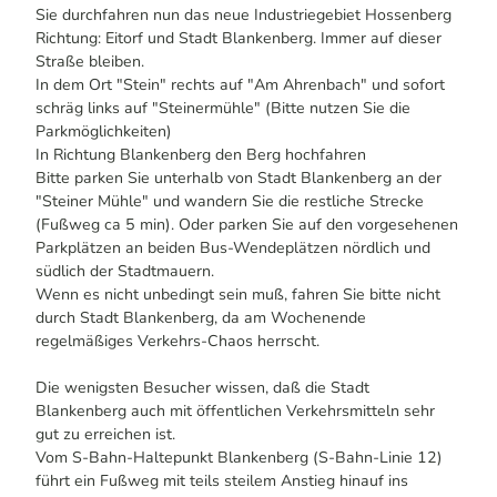
Sie durchfahren nun das neue Industriegebiet Hossenberg
z
Richtung: Eitorf und Stadt Blankenberg. Immer auf dieser
.
Straße bleiben.
h
In dem Ort "Stein" rechts auf "Am Ahrenbach" und sofort
o
schräg links auf "Steinermühle" (Bitte nutzen Sie die
c
Parkmöglichkeiten)
h
In Richtung Blankenberg den Berg hochfahren
j
Bitte parken Sie unterhalb von Stadt Blankenberg an der
p
"Steiner Mühle" und wandern Sie die restliche Strecke
g
(Fußweg ca 5 min). Oder parken Sie auf den vorgesehenen
.
Parkplätzen an beiden Bus-Wendeplätzen nördlich und
j
südlich der Stadtmauern.
p
Wenn es nicht unbedingt sein muß, fahren Sie bitte nicht
g
durch Stadt Blankenberg, da am Wochenende
regelmäßiges Verkehrs-Chaos herrscht.
Die wenigsten Besucher wissen, daß die Stadt
Blankenberg auch mit öffentlichen Verkehrsmitteln sehr
gut zu erreichen ist.
Vom S-Bahn-Haltepunkt Blankenberg (S-Bahn-Linie 12)
führt ein Fußweg mit teils steilem Anstieg hinauf ins