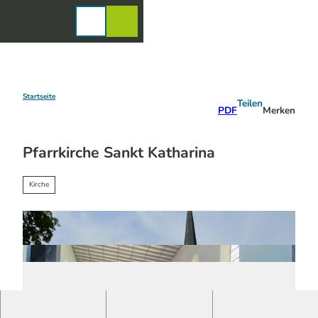
Z
u
Karte
Merkzettel
Suche
Menü
m
I
n
h
a
Startseite
Teilen
PDF
Merken
l
t
Pfarrkirche Sankt Katharina
Kirche