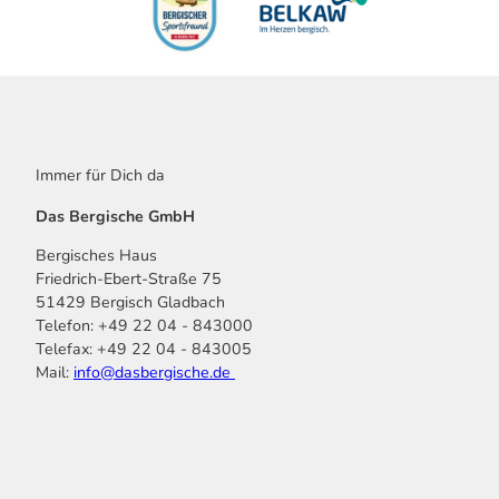
Immer für Dich da
Das Bergische GmbH
Bergisches Haus
Friedrich-Ebert-Straße 75
51429 Bergisch Gladbach
Telefon: +49 22 04 - 843000
Telefax: +49 22 04 - 843005
Mail:
info@dasbergische.de
f
I
Y
L
P
T
K
a
n
o
i
i
i
o
c
s
u
n
n
k
m