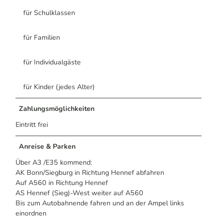
a
für Schulklassen
v
o
für Familien
n
i
n
für Individualgäste
n
e
für Kinder (jedes Alter)
n
K
Zahlungsmöglichkeiten
a
t
Eintritt frei
r
i
Anreise & Parken
n
Über A3 /E35 kommend:
S
AK Bonn/Siegburg in Richtung Hennef abfahren
c
Auf A560 in Richtung Hennef
h
AS Hennef (Sieg)-West weiter auf A560
w
Bis zum Autobahnende fahren und an der Ampel links
a
einordnen
r