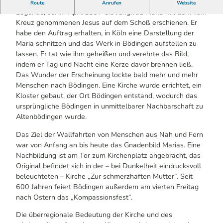
Dem Junggesellen Christian von Lauthausen, so besagt die
Route
Anrufen
Website
Legende, sei im April 1397 die Jungfrau Maria mit dem vom
Kreuz genommenen Jesus auf dem Schoß erschienen. Er
habe den Auftrag erhalten, in Köln eine Darstellung der
Maria schnitzen und das Werk in Bödingen aufstellen zu
lassen. Er tat wie ihm geheißen und verehrte das Bild,
indem er Tag und Nacht eine Kerze davor brennen ließ.
Das Wunder der Erscheinung lockte bald mehr und mehr
Menschen nach Bödingen. Eine Kirche wurde errichtet, ein
Kloster gebaut, der Ort Bödingen entstand, wodurch das
ursprüngliche Bödingen in unmittelbarer Nachbarschaft zu
Altenbödingen wurde.
Das Ziel der Wallfahrten von Menschen aus Nah und Fern
war von Anfang an bis heute das Gnadenbild Marias. Eine
Nachbildung ist am Tor zum Kirchenplatz angebracht, das
Original befindet sich in der – bei Dunkelheit eindrucksvoll
beleuchteten – Kirche „Zur schmerzhaften Mutter“. Seit
600 Jahren feiert Bödingen außerdem am vierten Freitag
nach Ostern das „Kompassionsfest“.
Die überregionale Bedeutung der Kirche und des