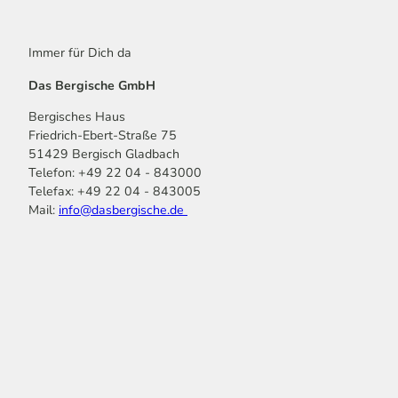
Immer für Dich da
Das Bergische GmbH
Bergisches Haus
Friedrich-Ebert-Straße 75
51429 Bergisch Gladbach
Telefon: +49 22 04 - 843000
Telefax: +49 22 04 - 843005
Mail:
info@dasbergische.de
f
I
Y
L
P
T
K
a
n
o
i
i
i
o
c
s
u
n
n
k
m
e
t
t
k
t
T
o
b
a
u
e
e
o
o
o
g
b
d
r
k
t
o
r
e
I
e
k
a
n
s