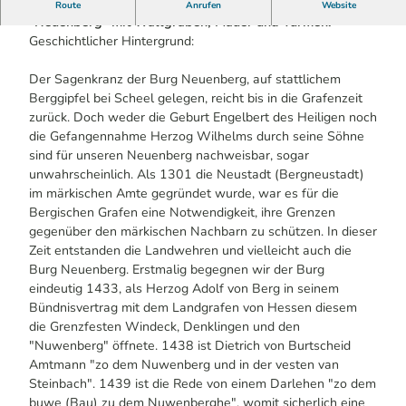
Im Wald befinden sich Reste der früheren Höhenburg
Route
Anrufen
Website
"Neuenberg" mit Wallgraben, Mauer und Türmen.
Geschichtlicher Hintergrund:
Der Sagenkranz der Burg Neuenberg, auf stattlichem
Berggipfel bei Scheel gelegen, reicht bis in die Grafenzeit
zurück. Doch weder die Geburt Engelbert des Heiligen noch
die Gefangennahme Herzog Wilhelms durch seine Söhne
sind für unseren Neuenberg nachweisbar, sogar
unwahrscheinlich. Als 1301 die Neustadt (Bergneustadt)
im märkischen Amte gegründet wurde, war es für die
Bergischen Grafen eine Notwendigkeit, ihre Grenzen
gegenüber den märkischen Nachbarn zu schützen. In dieser
Zeit entstanden die Landwehren und vielleicht auch die
Burg Neuenberg. Erstmalig begegnen wir der Burg
eindeutig 1433, als Herzog Adolf von Berg in seinem
Bündnisvertrag mit dem Landgrafen von Hessen diesem
die Grenzfesten Windeck, Denklingen und den
"Nuwenberg" öffnete. 1438 ist Dietrich von Burtscheid
Amtmann "zo dem Nuwenberg und in der vesten van
Steinbach". 1439 ist die Rede von einem Darlehen "zo dem
buwe (Bau) zu dem Nuwenberghe", womit sicherlich eine