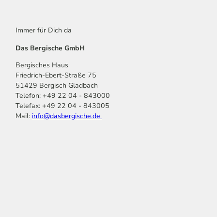
Immer für Dich da
Das Bergische GmbH
Bergisches Haus
Friedrich-Ebert-Straße 75
51429 Bergisch Gladbach
Telefon: +49 22 04 - 843000
Telefax: +49 22 04 - 843005
Mail:
info@dasbergische.de
f
I
Y
L
P
T
K
a
n
o
i
i
i
o
c
s
u
n
n
k
m
e
t
t
k
t
T
o
b
a
u
e
e
o
o
o
g
b
d
r
k
t
o
r
e
I
e
k
a
n
s