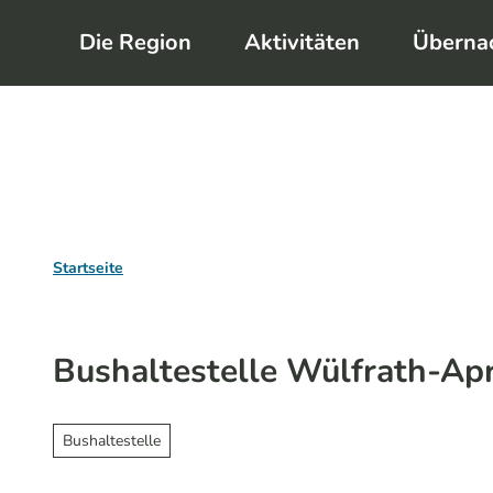
Z
Die Region
Aktivitäten
Überna
u
m
I
n
h
a
l
Startseite
t
Bushaltestelle Wülfrath-Ap
Bushaltestelle