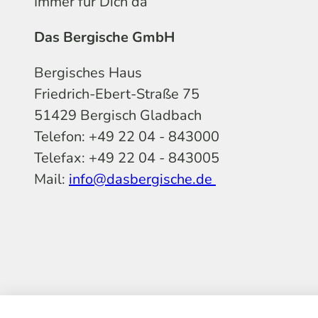
Immer für Dich da
Das Bergische GmbH
Bergisches Haus
Friedrich-Ebert-Straße 75
51429 Bergisch Gladbach
Telefon: +49 22 04 - 843000
Telefax: +49 22 04 - 843005
Mail:
info@dasbergische.de
f
I
Y
L
P
T
K
a
n
o
i
i
i
o
c
s
u
n
n
k
m
e
t
t
k
t
T
o
b
a
u
e
e
o
o