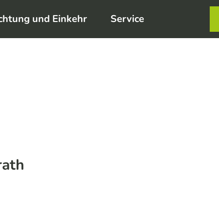
chtung und Einkehr
Service
Karte
Merkzett
Such
rath