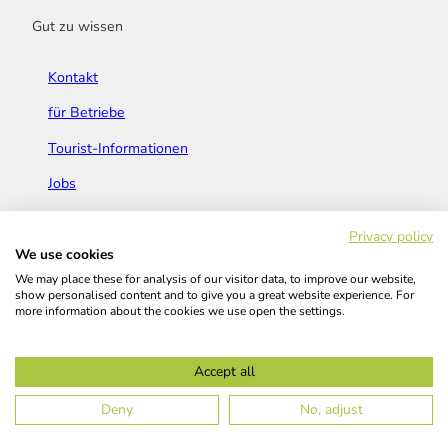
Gut zu wissen
Kontakt
für Betriebe
Tourist-Informationen
Jobs
Broschüren & Flyer
Privacy policy
We use cookies
We may place these for analysis of our visitor data, to improve our website,
show personalised content and to give you a great website experience. For
more information about the cookies we use open the settings.
Widerrufsbelehrung
AGB
Barrierefreiheitserklärung
Accept all
Kontakt
Impressum
Datenschutz
Deny
No, adjust
© Das Bergische GmbH