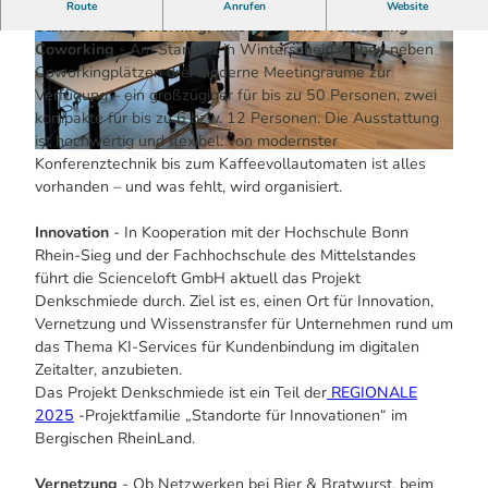
Die Denkschmiede in Winterscheid (& Hennef)
Der
Route
Anrufen
Website
Standort für Coworking, Innovation und Vernetzung
Coworking
- Am Standort in Winterscheid stehen neben
© Janine Lattarulo - Das Bergische | KI-optimi
© Janine Lattarulo - Das Bergische | KI-optimi
ert |
CC-BY-SA
ert |
CC-BY-SA
Coworkingplätzen drei moderne Meetingräume zur
Verfügung – ein großzügiger für bis zu 50 Personen, zwei
kompakte für bis zu 6 bzw. 12 Personen. Die Ausstattung
ist hochwertig und flexibel: von modernster
© Janine Lattarulo - Das Bergische | KI-optimiert |
CC-BY-SA
Konferenztechnik bis zum Kaffeevollautomaten ist alles
vorhanden – und was fehlt, wird organisiert.
Innovation
- In Kooperation mit der Hochschule Bonn
Rhein-Sieg und der Fachhochschule des Mittelstandes
führt die Scienceloft GmbH aktuell das Projekt
Denkschmiede durch. Ziel ist es, einen Ort für Innovation,
Vernetzung und Wissenstransfer für Unternehmen rund um
das Thema KI-Services für Kundenbindung im digitalen
Zeitalter, anzubieten.
Das Projekt Denkschmiede ist ein Teil der
REGIONALE
2025
-Projektfamilie „Standorte für Innovationen“ im
Bergischen RheinLand.
Vernetzung
- Ob Netzwerken bei Bier & Bratwurst, beim