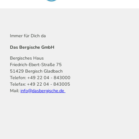
Immer für Dich da
Das Bergische GmbH
Bergisches Haus
Friedrich-Ebert-Straße 75
51429 Bergisch Gladbach
Telefon: +49 22 04 - 843000
Telefax: +49 22 04 - 843005
Mail:
info@dasbergische.de
f
I
Y
L
P
T
K
a
n
o
i
i
i
o
c
s
u
n
n
k
m
e
t
t
k
t
T
o
b
a
u
e
e
o
o