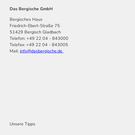
Das Bergische GmbH
Bergisches Haus
Friedrich-Ebert-Straße 75
51429 Bergisch Gladbach
Telefon: +49 22 04 - 843000
Telefax: +49 22 04 - 843005
Mail:
info@dasbergische.de
f
I
Y
L
P
T
K
a
n
o
i
i
i
o
c
s
u
n
n
k
m
e
t
t
k
t
T
o
b
a
u
e
e
o
o
o
g
b
d
r
k
t
o
r
e
I
e
k
a
n
s
m
t
Unsere Tipps