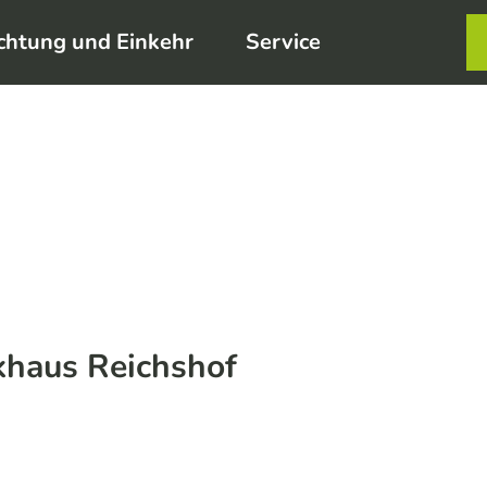
chtung und Einkehr
Service
Karte
Merkzett
Such
khaus Reichshof