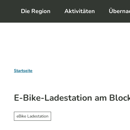
Z
Die Region
Aktivitäten
Überna
u
m
I
n
h
a
l
Startseite
t
E-Bike-Ladestation am Bloc
eBike Ladestation