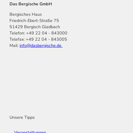
Das Bergische GmbH
Bergisches Haus
Friedrich-Ebert-Straße 75
51429 Bergisch Gladbach
Telefon: +49 22 04 - 843000
Telefax: +49 22 04 - 843005
Mail:
info@dasbergische.de
f
I
Y
L
P
T
K
a
n
o
i
i
i
o
c
s
u
n
n
k
m
e
t
t
k
t
T
o
b
a
u
e
e
o
o
o
g
b
d
r
k
t
o
r
e
I
e
k
a
n
s
m
t
Unsere Tipps
Veranstaltungen