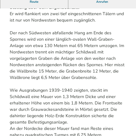
Der Ringwall lag auf steilen Sporn in beherrschender
Route
Anrufen
Stellung über dem Eifgenbachtall.
Er wird flankiert von zwei tief eingeschnittenen Tälern und
ist nur von Nordwesten bequem zugänglich.
Der nach Südwesten abfallende Hang am Ende des
Spornes wird von einer länglich-ovalen Wall-Graben-
Anlage von etwa 130 Metern mal 65 Metern umzogen. Im
Nordwesten trennt ein mächtiger Schildwall mit
vorgelagerten Graben die Anlage von den weiter nach
Nordwesten ansteigenden Rücken des Spornes. Hier misst
die Wallbreite 15 Meter, die Grabenbreite 12 Meter, die
Wallkrone liegt 6,5 Meter über Grabensohle.
Wie Ausgrabungen 1939-1940 zeigten, steckt im
Schildwall eine Mauer von 1,3 Metern Dicke und einer
erhaltener Höhe von einem bis 1,8 Metern. Die Frontseite
war durch Grauwackesandsteine in Mörtel gesetzt. Die
dahinter liegende Holz-Erde Konstruktion sicherte die
gesamte Befestigungsanlage.
An der Nordecke dieser Mauer fand man Reste eines
nahezu quadratischen Turmes mit 6,75 Metern