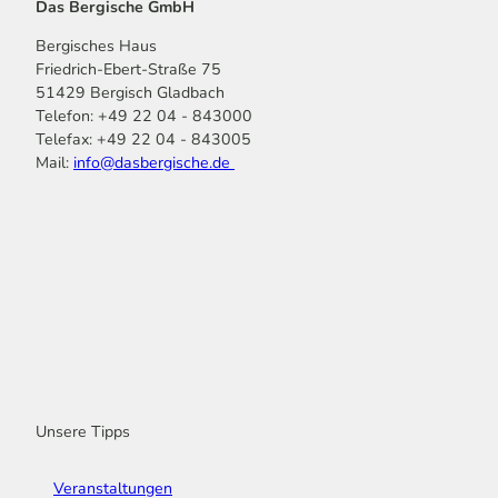
Das Bergische GmbH
Bergisches Haus
Friedrich-Ebert-Straße 75
51429 Bergisch Gladbach
Telefon: +49 22 04 - 843000
Telefax: +49 22 04 - 843005
Mail:
info@dasbergische.de
f
I
Y
L
P
T
K
a
n
o
i
i
i
o
c
s
u
n
n
k
m
e
t
t
k
t
T
o
b
a
u
e
e
o
o
o
g
b
d
r
k
t
o
r
e
I
e
k
a
n
s
m
t
Unsere Tipps
Veranstaltungen