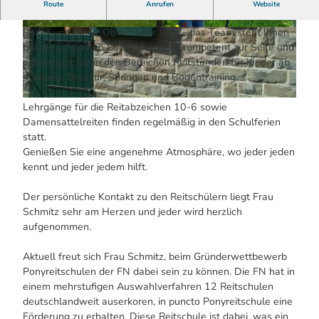
Ausbildung für Pferd und Reiter!
Route
Anrufen
Website
Die Reitschule bietet Ihnen eine kompetente Ausbildung für
Reiter und Pferd. Ob Alt oder Jung - das Team steht Ihnen
© Evelyn Biesenbach | KI-optimiert
© Evelyn Biesenbach | KI-optimiert
bei der schönsten Sache der Welt kompetent zur Seite und
unterstützt Sie in den Bereichen Reitstunden für Kinder ab
4 Jahren, Dressur, Springen und Bodentraining.
© Evelyn Biesenbach | KI-optimiert
Lehrgänge für die Reitabzeichen 10-6 sowie
Damensattelreiten finden regelmäßig in den Schulferien
statt.
Genießen Sie eine angenehme Atmosphäre, wo jeder jeden
kennt und jeder jedem hilft.
Der persönliche Kontakt zu den Reitschülern liegt Frau
Schmitz sehr am Herzen und jeder wird herzlich
aufgenommen.
Aktuell freut sich Frau Schmitz, beim Gründerwettbewerb
Ponyreitschulen der FN dabei sein zu können. Die FN hat in
einem mehrstufigen Auswahlverfahren 12 Reitschulen
deutschlandweit auserkoren, in puncto Ponyreitschule eine
Förderung zu erhalten. Diese Reitschule ist dabei, was ein