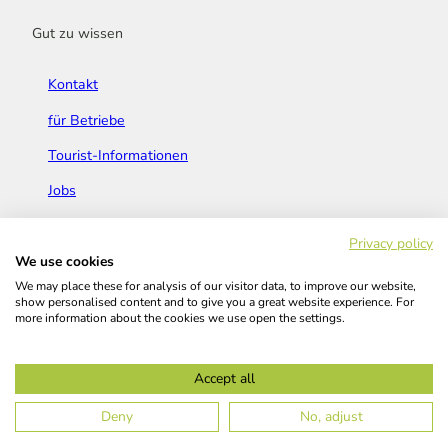
Gut zu wissen
Kontakt
für Betriebe
Tourist-Informationen
Jobs
Broschüren & Flyer
Privacy policy
We use cookies
We may place these for analysis of our visitor data, to improve our website,
show personalised content and to give you a great website experience. For
more information about the cookies we use open the settings.
Widerrufsbelehrung
AGB
Barrierefreiheitserklärung
Accept all
Kontakt
Impressum
Datenschutz
Deny
No, adjust
© Das Bergische GmbH