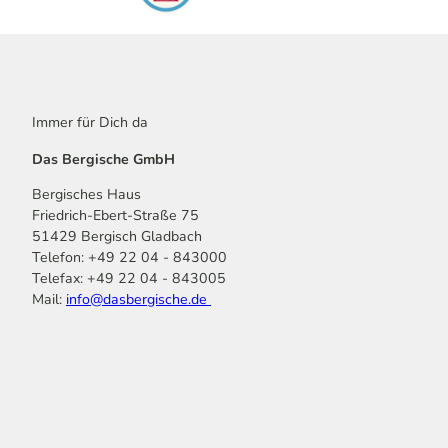
Immer für Dich da
Das Bergische GmbH
Bergisches Haus
Friedrich-Ebert-Straße 75
51429 Bergisch Gladbach
Telefon: +49 22 04 - 843000
Telefax: +49 22 04 - 843005
Mail:
info@dasbergische.de
f
I
Y
L
P
T
K
a
n
o
i
i
i
o
c
s
u
n
n
k
m
e
t
t
k
t
T
o
b
a
u
e
e
o
o