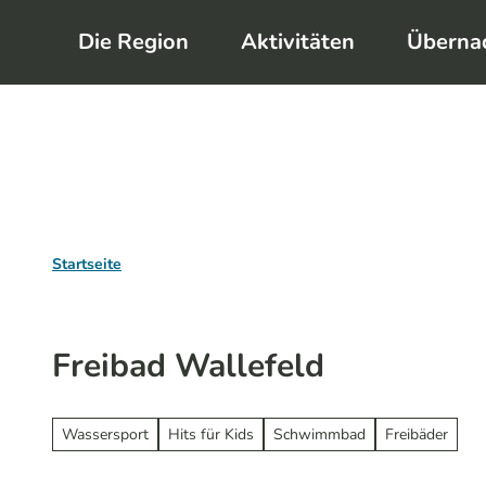
Z
Die Region
Aktivitäten
Überna
u
m
I
n
h
a
l
Startseite
t
Freibad Wallefeld
Wassersport
Hits für Kids
Schwimmbad
Freibäder