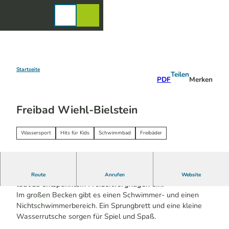
Z
u
Karte
Merkzettel
Suche
Menü
m
I
n
h
a
Startseite
Teilen
PDF
Merken
l
t
Freibad Wiehl-Bielstein
Wassersport
Hits für Kids
Schwimmbad
Freibäder
Das Bielsteiner Freibad liegt idyllisch am Waldrand und
Route
Anrufen
Website
lädt zu entspanntem Freizeitvergnügen ein.
Im großen Becken gibt es einen Schwimmer- und einen
Nichtschwimmerbereich. Ein Sprungbrett und eine kleine
Wasserrutsche sorgen für Spiel und Spaß.