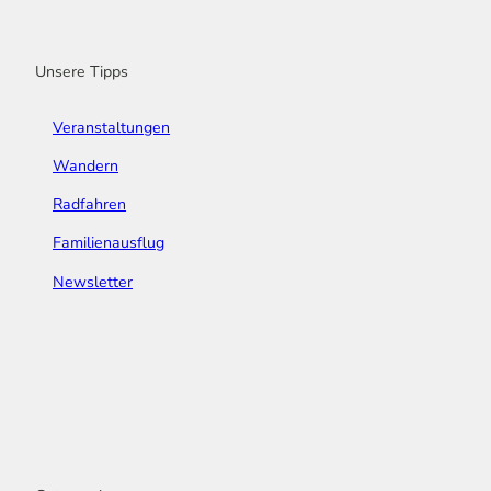
o
r
e
I
e
k
a
n
s
m
t
Unsere Tipps
Veranstaltungen
Wandern
Radfahren
Familienausflug
Newsletter