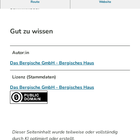
Grillhütte der Dorfgemeinschaft Wallefeld am
Route
Website
Schwimmbad.
Gut zu wissen
Autor:in
Das Bergische GmbH - Bergisches Haus
Lizenz (Stammdaten)
Das Bergische GmbH - Bergisches Haus
Dieser Seiteninhalt wurde teilweise oder vollständig
durch KI optimiert oder erstellt.