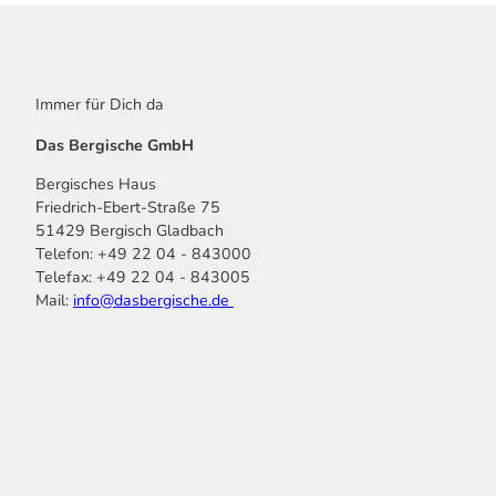
Immer für Dich da
Das Bergische GmbH
Bergisches Haus
Friedrich-Ebert-Straße 75
51429 Bergisch Gladbach
Telefon: +49 22 04 - 843000
Telefax: +49 22 04 - 843005
Mail:
info@dasbergische.de
f
I
Y
L
P
T
K
a
n
o
i
i
i
o
c
s
u
n
n
k
m
e
t
t
k
t
T
o
b
a
u
e
e
o
o
o
g
b
d
r
k
t