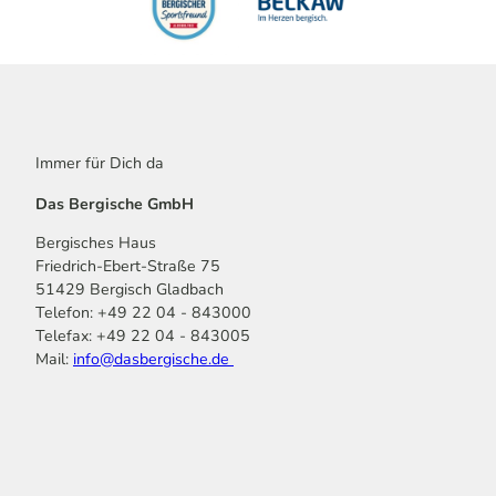
Immer für Dich da
Das Bergische GmbH
Bergisches Haus
Friedrich-Ebert-Straße 75
51429 Bergisch Gladbach
Telefon: +49 22 04 - 843000
Telefax: +49 22 04 - 843005
Mail:
info@dasbergische.de
f
I
Y
L
P
T
K
a
n
o
i
i
i
o
c
s
u
n
n
k
m
e
t
t
k
t
T
o