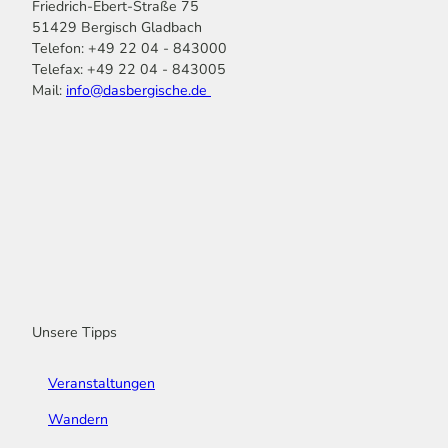
Friedrich-Ebert-Straße 75
51429 Bergisch Gladbach
Telefon: +49 22 04 - 843000
Telefax: +49 22 04 - 843005
Mail:
info@dasbergische.de
f
I
Y
L
P
T
K
a
n
o
i
i
i
o
c
s
u
n
n
k
m
e
t
t
k
t
T
o
b
a
u
e
e
o
o
o
g
b
d
r
k
t
o
r
e
I
e
k
a
n
s
m
t
Unsere Tipps
Veranstaltungen
Wandern