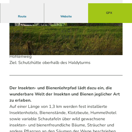
GPX
Route
Website
0:27 h
1,30 km
© Anja Kortmann / Das Bergische | KI-optimie
© Johannes Schuster | KI-optimiert
61 m
61 m
rt |
CC-BY-SA
229 m
278 m
49 m
Start: Oberhalb von Engelskirchen-Stiefelhagen auf dem
Höhlenweg
© Johannes Schuster | KI-optimiert
Ziel: Schutzhütte oberhalb des Haldyturms
Der Insekten- und Bienenlehrpfad lädt dazu ein, die
wunderbare Welt der Insekten und Bienen jeglicher Art
zu erleben.
Auf einer Länge von 1,3 km werden fest installierte
Insektenhotels, Bienenstände, Klotzbeute, Hummelhotel
sowie variable Schautafeln über wild gewachsene
insekten- und bienenfreundliche Bäume, Sträucher und
andere Pflanzen an den Säumen der Wege beschrieben,