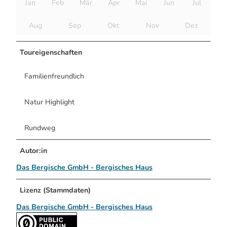
Jan
Feb
Mär
Apr
Mai
Jun
Jul
Aug
Sep
Okt
Nov
Dez
Toureigenschaften
Familienfreundlich
Natur Highlight
Rundweg
Autor:in
Das Bergische GmbH - Bergisches Haus
Lizenz (Stammdaten)
Das Bergische GmbH - Bergisches Haus