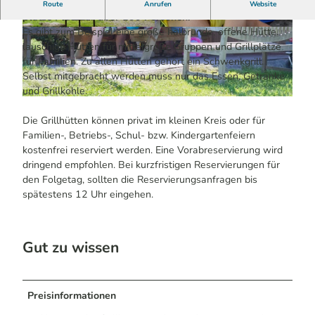
Im Affen- und Vogelpark bieten 34 Grillhütten und -
Route
Anrufen
Website
plätze Platz für über 100 Personen.
Es gibt zum Beispiel eine große halbrunde, offene Hütte,
© Maren Pussak / Das Bergische | KI-optimiert
© Affen- und Vogelpark | KI-optimiert
|
CC-BY-SA
lauschige Hütten für mittelgroße Gruppen und Grillplätze
für Familien. Zu allen Hütten gehört ein Schwenkgrill.
Selbst mitgebracht werden muss nur das Essen, Getränke
und Grillkohle.
© Affen- und Vogelpark | KI-optimiert
Die Grillhütten können privat im kleinen Kreis oder für
Familien-, Betriebs-, Schul- bzw. Kindergartenfeiern
kostenfrei reserviert werden. Eine Vorabreservierung wird
dringend empfohlen. Bei kurzfristigen Reservierungen für
den Folgetag, sollten die Reservierungsanfragen bis
spätestens 12 Uhr eingehen.
Gut zu wissen
Preisinformationen