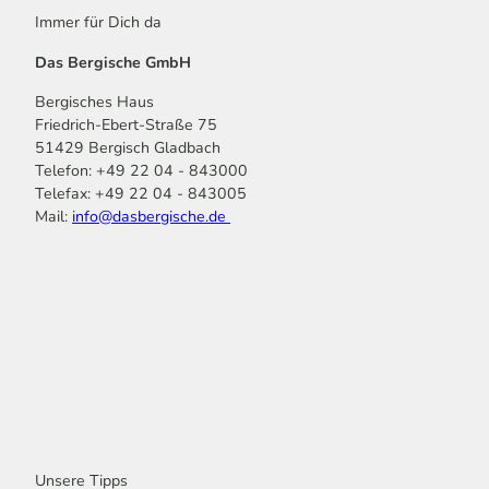
Immer für Dich da
Das Bergische GmbH
Bergisches Haus
Friedrich-Ebert-Straße 75
51429 Bergisch Gladbach
Telefon: +49 22 04 - 843000
Telefax: +49 22 04 - 843005
Mail:
info@dasbergische.de
f
I
Y
L
P
T
K
a
n
o
i
i
i
o
c
s
u
n
n
k
m
e
t
t
k
t
T
o
b
a
u
e
e
o
o
o
g
b
d
r
k
t
o
r
e
I
e
k
a
n
s
m
t
Unsere Tipps