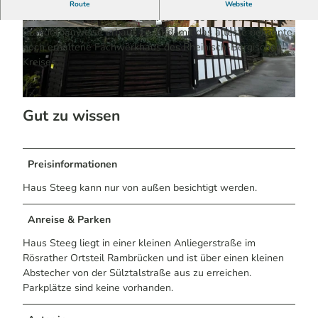
Das hoch aufragende Fachwerkgebäude mit dem steilen
Route
Website
zum Sülztal zeigenden Giebel wurde 1578 überwiegend in
Ständerbauweise erbaut. Es ist damit das älteste bekannte
© Melissa Schülting / Das Bergische | KI-optim
© R. Wagner | KI-optimiert
iert |
CC-BY-SA
noch erhaltene Fachwerkhaus des Rheinisch-Bergischen
Kreises.
© Sabine Dohrmann / Das Bergische | KI-optimiert |
CC-BY-SA
Gut zu wissen
Preisinformationen
Haus Steeg kann nur von außen besichtigt werden.
Anreise & Parken
Haus Steeg liegt in einer kleinen Anliegerstraße im
Rösrather Ortsteil Rambrücken und ist über einen kleinen
Abstecher von der Sülztalstraße aus zu erreichen.
Parkplätze sind keine vorhanden.